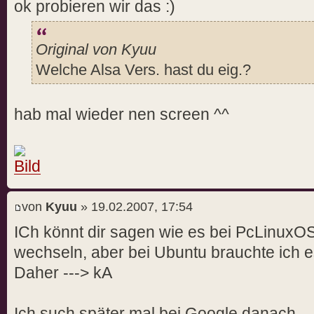
ok probieren wir das
Original von Kyuu
Welche Alsa Vers. hast du eig.?
hab mal wieder nen screen ^^
von
Kyuu
» 19.02.2007, 17:54
ICh könnt dir sagen wie es bei PcLinuxO
wechseln, aber bei Ubuntu brauchte ich 
Daher ---> kA
Ich such später mal bei Google danach.