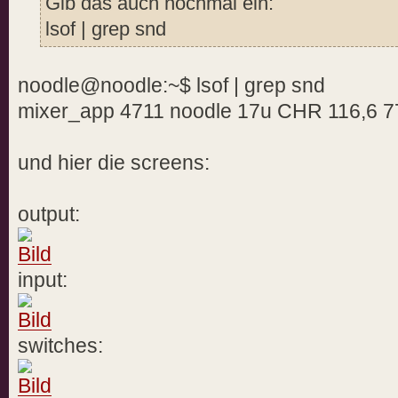
Gib das auch nochmal ein:
lsof | grep snd
noodle@noodle:~$ lsof | grep snd
mixer_app 4711 noodle 17u CHR 116,6 77
und hier die screens:
output:
input:
switches: