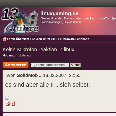
linuxgaming.de
Alles rund um das Thema spielen unter Linux! How-Tos, Spie
Problemlösungen, Diskussionen
Foren-Übersicht
‹
Spielen-unter-Linux
‹
Hardware/Peripherie
Keine Mikrofon reaktion in linux
Moderator:
Moderator
Antwort schreiben
von
SolidMob
» 18.02.2007, 22:55
es sind aber alle !! .. sieh selbst: