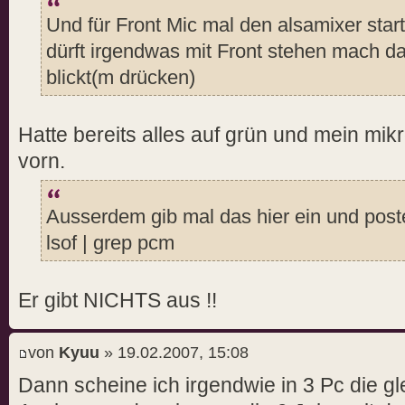
Und für Front Mic mal den alsamixer star
dürft irgendwas mit Front stehen mach d
blickt(m drücken)
Hatte bereits alles auf grün und mein mikr
vorn.
Ausserdem gib mal das hier ein und post
lsof | grep pcm
Er gibt NICHTS aus !!
von
Kyuu
» 19.02.2007, 15:08
Dann scheine ich irgendwie in 3 Pc die gl