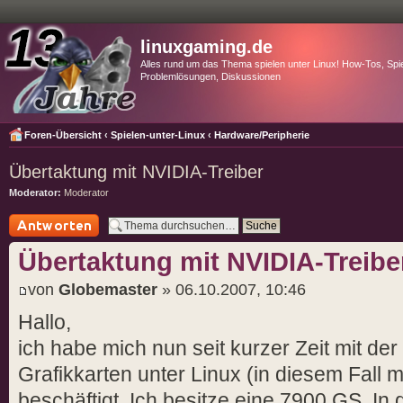
linuxgaming.de
Alles rund um das Thema spielen unter Linux! How-Tos, Spie
Problemlösungen, Diskussionen
Foren-Übersicht
‹
Spielen-unter-Linux
‹
Hardware/Peripherie
Übertaktung mit NVIDIA-Treiber
Moderator:
Moderator
Antwort schreiben
Übertaktung mit NVIDIA-Treibe
von
Globemaster
» 06.10.2007, 10:46
Hallo,
ich habe mich nun seit kurzer Zeit mit de
Grafikkarten unter Linux (in diesem Fall
beschäftigt. Ich besitze eine 7900 GS. In 