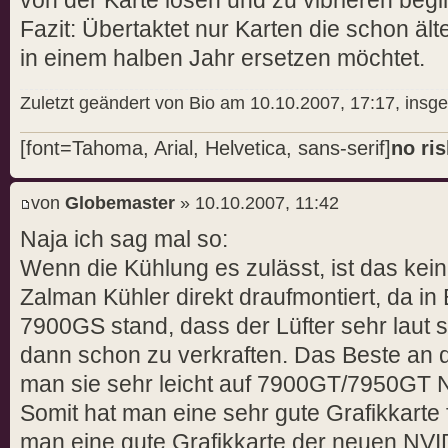
von der Karte lösen und zu vibrieren beg
Fazit: Übertaktet nur Karten die schon ält
in einem halben Jahr ersetzen möchtet.
Zuletzt geändert von Bio am 10.10.2007, 17:17, insg
[font=Tahoma, Arial, Helvetica, sans-serif]
no ris
von
Globemaster
» 10.10.2007, 11:42
Naja ich sag mal so:
Wenn die Kühlung es zulässt, ist das kei
Zalman Kühler direkt draufmontiert, da i
7900GS stand, dass der Lüfter sehr laut se
dann schon zu verkraften. Das Beste an 
man sie sehr leicht auf 7900GT/7950GT N
Somit hat man eine sehr gute Grafikkarte 
man eine gute Grafikkarte der neuen NV