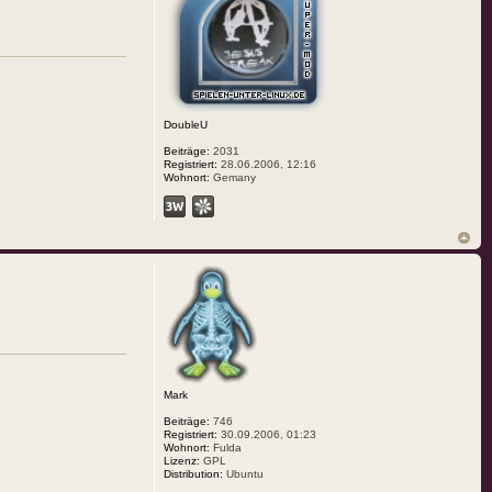
DoubleU
Beiträge:
2031
Registriert:
28.06.2006, 12:16
Wohnort:
Gemany
Mark
Beiträge:
746
Registriert:
30.09.2006, 01:23
Wohnort:
Fulda
Lizenz:
GPL
Distribution:
Ubuntu