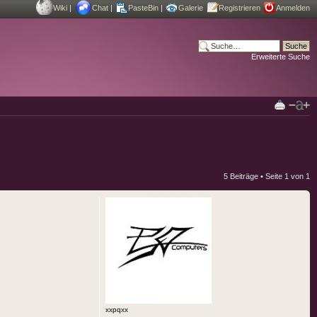
Wiki
|
Chat
|
PasteBin
|
Galerie
Registrieren
Anmelden
Erweiterte Suche
5 Beiträge • Seite
1
von
1
xxpqxx