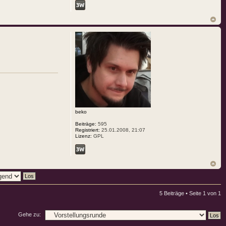
beko
Beiträge:
595
Registriert:
25.01.2008, 21:07
Lizenz:
GPL
5 Beiträge • Seite
1
von
1
Gehe zu: