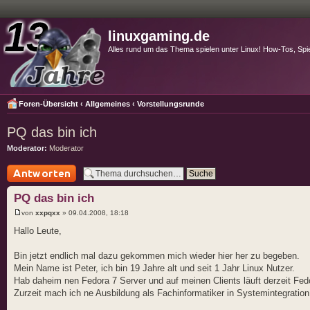
linuxgaming.de
Alles rund um das Thema spielen unter Linux! How-Tos, Spi
Foren-Übersicht
‹
Allgemeines
‹
Vorstellungsrunde
PQ das bin ich
Moderator:
Moderator
Antwort schreiben
PQ das bin ich
von
xxpqxx
» 09.04.2008, 18:18
Hallo Leute,
Bin jetzt endlich mal dazu gekommen mich wieder hier her zu begeben.
Mein Name ist Peter, ich bin 19 Jahre alt und seit 1 Jahr Linux Nutzer.
Hab daheim nen Fedora 7 Server und auf meinen Clients läuft derzeit Fed
Zurzeit mach ich ne Ausbildung als Fachinformatiker in Systemintegration