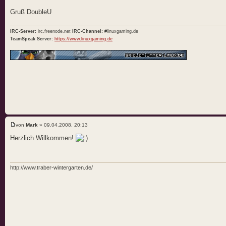
Gruß DoubleU
IRC-Server:
irc.freenode.net
IRC-Channel:
#linuxgaming.de
TeamSpeak Server:
https://www.linuxgaming.de
von
Mark
» 09.04.2008, 20:13
Herzlich Willkommen!
http://www.traber-wintergarten.de/