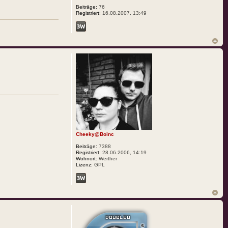
Beiträge:
76
Registriert:
16.08.2007, 13:49
Cheeky@Boinc
Beiträge:
7388
Registriert:
28.06.2006, 14:19
Wohnort:
Werther
Lizenz:
GPL