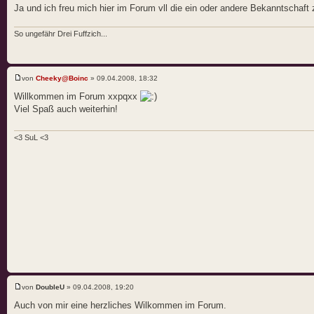
Ja und ich freu mich hier im Forum vll die ein oder andere Bekanntschaft
So ungefähr Drei Fuffzich...
von
Cheeky@Boinc
» 09.04.2008, 18:32
Willkommen im Forum xxpqxx
Viel Spaß auch weiterhin!
<3 SuL <3
von
DoubleU
» 09.04.2008, 19:20
Auch von mir eine herzliches Wilkommen im Forum.