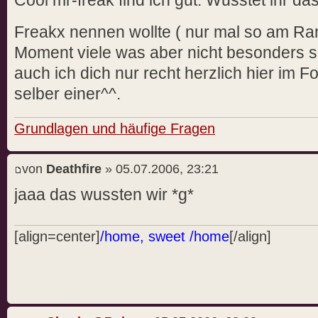
Cool mr-freak find ich gut. Wusstet ihr da
Freakx nennen wollte ( nur mal so am R
Moment viele was aber nicht besonders s
auch ich dich nur recht herzlich hier im F
selber einer^^.
Grundlagen und häufige Fragen
von
Deathfire
» 05.07.2006, 23:21
jaaa das wussten wir *g*
[align=center]
/home, sweet /home
[/align]