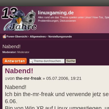
linuxgaming.de
Alles rund um das Thema spielen unter Linux! How-Tos, Spie
Problemlösungen, Diskussionen
Foren-Übersicht
‹
Allgemeines
‹
Vorstellungsrunde
Nabend!
Moderator:
Moderator
Antwort schreiben
Nabend!
von
the-mr-freak
» 05.07.2006, 19:21
Nabend!
Ich bin the-mr-freak und verwende jetz s
6.06.
Bin von Win XP auf Linux umgestiegen, un