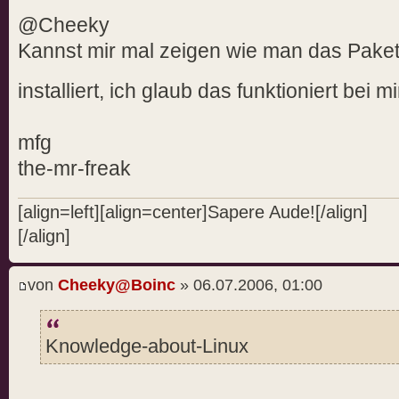
@Cheeky
Kannst mir mal zeigen wie man das Pake
installiert, ich glaub das funktioniert bei mi
mfg
the-mr-freak
[align=left][align=center]Sapere Aude![/align]
[/align]
von
Cheeky@Boinc
» 06.07.2006, 01:00
Knowledge-about-Linux