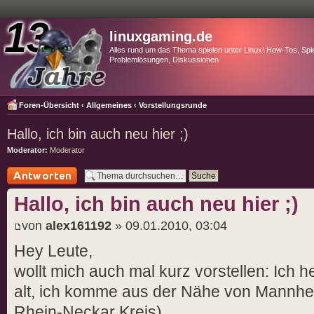
linuxgaming.de
Alles rund um das Thema spielen unter Linux! How-Tos, Spie
Problemlösungen, Diskussionen
Foren-Übersicht
‹
Allgemeines
‹
Vorstellungsrunde
Hallo, ich bin auch neu hier ;)
Moderator:
Moderator
Antwort schreiben
Hallo, ich bin auch neu hier ;)
von
alex161192
» 09.01.2010, 03:04
Hey Leute,
wollt mich auch mal kurz vorstellen: Ich 
alt, ich komme aus der Nähe von Mannhe
Rhein-Neckar Kreis).