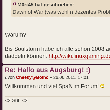
M0rt45 hat geschrieben:
Dawn of War (was wohl n dezentes Probl
Warum?
Bis Soulstorm habe ich alle schon 2008 au
daddeln können:
http://wiki.linuxgamin
Re: Hallo aus Augsburg! :)
von
Cheeky@Boinc
» 26.06.2011, 17:01
Willkommen und viel Spaß im Forum!
<3 SuL <3