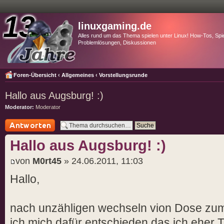
linuxgaming.de
Alles rund um das Thema spielen unter Linux! How-Tos, Spie
Problemlösungen, Diskussionen
Foren-Übersicht
‹
Allgemeines
‹
Vorstellungsrunde
Hallo aus Augsburg! :)
Moderator:
Moderator
Antwort schreiben
Hallo aus Augsburg! :)
von
M0rt45
» 24.06.2011, 11:03
Hallo,
nach unzähligen wechseln vion Dose zum
ich mich dafür entschieden das ich eher Ti