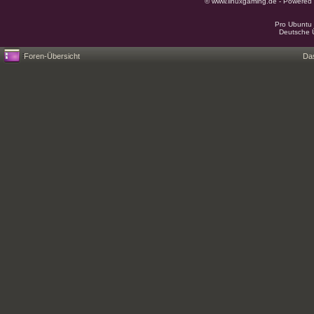
© www.linuxgaming.de - Powered
Pro Ubuntu 
Deutsche 
Foren-Übersicht
Da