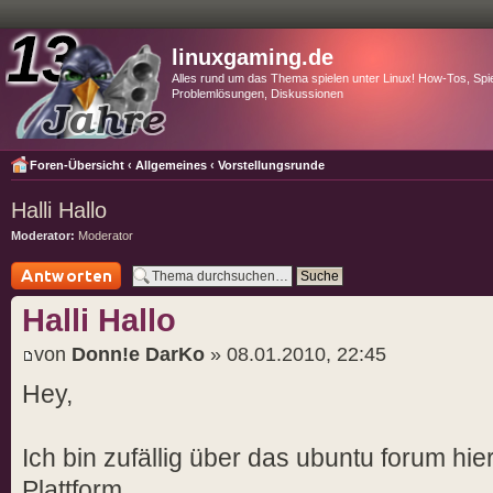
linuxgaming.de
Alles rund um das Thema spielen unter Linux! How-Tos, Spie
Problemlösungen, Diskussionen
Foren-Übersicht
‹
Allgemeines
‹
Vorstellungsrunde
Halli Hallo
Moderator:
Moderator
Antwort schreiben
Halli Hallo
von
Donn!e DarKo
» 08.01.2010, 22:45
Hey,
Ich bin zufällig über das ubuntu forum hi
Plattform.