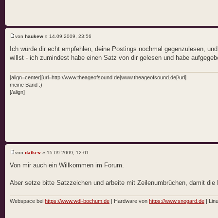
von
haukew
» 14.09.2009, 23:56
Ich würde dir echt empfehlen, deine Postings nochmal gegenzulesen, und 
willst - ich zumindest habe einen Satz von dir gelesen und habe aufgeg
[align=center][url=http://www.theageofsound.de]www.theageofsound.de[/url]
meine Band :)
[/align]
von
datkev
» 15.09.2009, 12:01
Von mir auch ein Willkommen im Forum.
Aber setze bitte Satzzeichen und arbeite mit Zeilenumbrüchen, damit die 
Webspace bei
https://www.wdl-bochum.de
| Hardware von
https://www.snogard.de
| Li