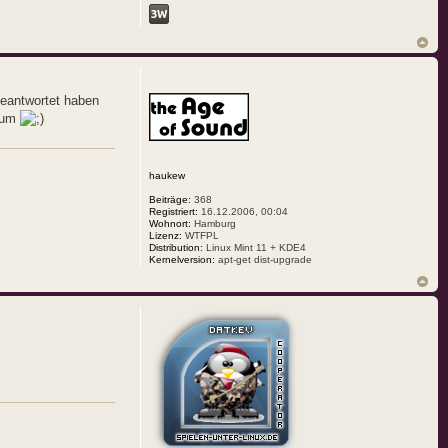
beantwortet haben
orum
haukew
Beiträge:
368
Registriert:
16.12.2006, 00:04
Wohnort:
Hamburg
Lizenz:
WTFPL
Distribution:
Linux Mint 11 + KDE4
Kernelversion:
apt-get dist-upgrade