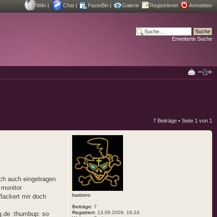
Wiki
|
Chat
|
PasteBin
|
Galerie
Registrieren
Anmelden
Erweiterte Suche
7 Beiträge • Seite
1
von
1
ich auch eingetragen
 monitor
badzero
lackert mir doch
Beiträge:
7
Registriert:
13.09.2009, 16:24
g.de :thumbup: so