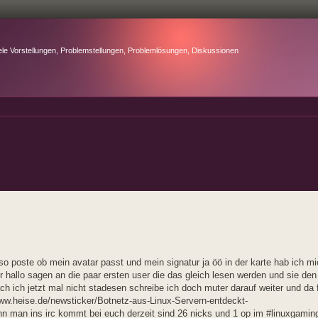
ele Vorstellungen, Problemstellungen, Problemlösungen, Diskussionen
 so poste ob mein avatar passt und mein signatur ja öö in der karte hab ich m
 nur hallo sagen an die paar ersten user die das gleich lesen werden und sie den
 ich jetzt mal nicht stadesen schreibe ich doch muter darauf weiter und da f
www.heise.de/newsticker/Botnetz-aus-Linux-Servern-entdeckt-
 man ins irc kommt bei euch derzeit sind 26 nicks und 1 op im #linuxgamin