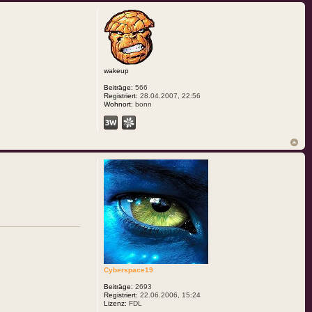
wakeup
Beiträge:
566
Registriert:
28.04.2007, 22:56
Wohnort:
bonn
Cyberspace19
Beiträge:
2693
Registriert:
22.06.2006, 15:24
Lizenz:
FDL