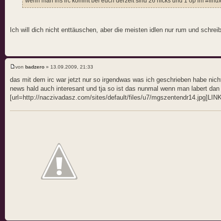
wenn man ins irc kommt bei euch derzeit sind 26 nicks und 1 op im #lin
Ich will dich nicht enttäuschen, aber die meisten idlen nur rum und schreib
von
badzero
» 13.09.2009, 21:33
das mit dem irc war jetzt nur so irgendwas was ich geschrieben habe nich
news hald auch interesant und tja so ist das nunmal wenn man labert dan
[url=http://naczivadasz.com/sites/default/files/u7/mgszentendr14.jpg]LINK