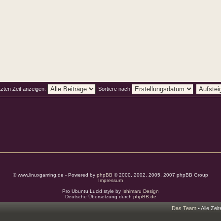
tzten Zeit anzeigen:
Sortiere nach
© www.linuxgaming.de - Powered by
phpBB
© 2000, 2002, 2005, 2007 phpBB Group
Impressum
Pro Ubuntu Lucid style by
Ishimaru Design
Deutsche Übersetzung durch
phpBB.de
Das Team
• Alle Zei