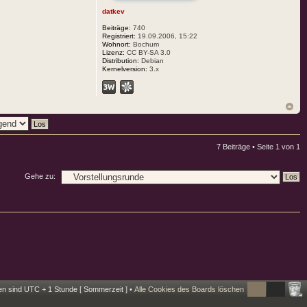
datkev
Beiträge:
740
Registriert:
19.09.2006, 15:22
Wohnort:
Bochum
Lizenz:
CC BY-SA 3.0
Distribution:
Debian
Kernelversion:
3.x
7 Beiträge • Seite
1
von
1
Gehe zu:
ten sind UTC + 1 Stunde [ Sommerzeit ] •
Alle Cookies des Boards löschen