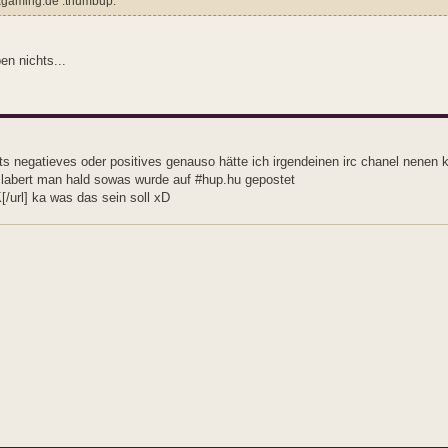
uxgaming.de :thumbup:
en nichts...
ts negatieves oder positives genauso hätte ich irgendeinen irc chanel nenen 
 labert man hald sowas wurde auf #hup.hu gepostet
[/url] ka was das sein soll xD