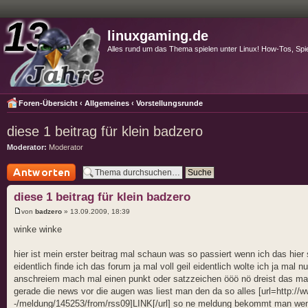
linuxgaming.de
Alles rund um das Thema spielen unter Linux! How-Tos, Spi
Foren-Übersicht
‹
Allgemeines
‹
Vorstellungsrunde
diese 1 beitrag für klein badzero
Moderator:
Moderator
Antwort schreiben
diese 1 beitrag für klein badzero
von
badzero
» 13.09.2009, 18:39
winke winke
hier ist mein erster beitrag mal schaun was so passiert wenn ich das hier
eidentlich finde ich das forum ja mal voll geil eidentlich wolte ich ja mal
anschreiem mach mal einen punkt oder satzzeichen ööö nö dreist das mach
gerade die news vor die augen was liest man den da so alles [url=http://
-/meldung/145253/from/rss09]LINK[/url] so ne meldung bekommt man wenn