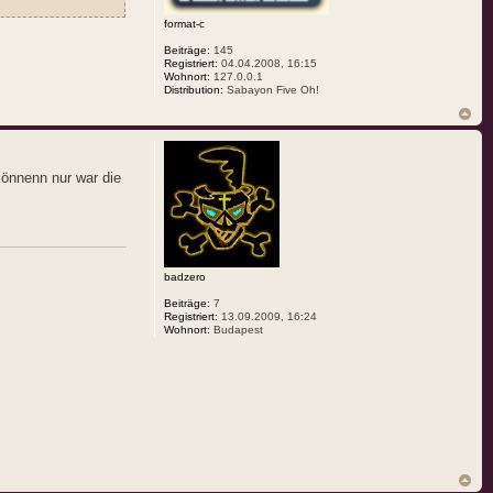
format-c
Beiträge:
145
Registriert:
04.04.2008, 16:15
Wohnort:
127.0.0.1
Distribution:
Sabayon Five Oh!
könnenn nur war die
badzero
Beiträge:
7
Registriert:
13.09.2009, 16:24
Wohnort:
Budapest