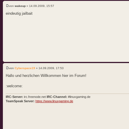
von
wakeup
» 14.09.2009, 15:57
eindeutig jailbait
von
Cyberspace19
» 14.09.2009, 17:53
Hallo und herzlichen Willkommen hier im Forum!
:welcome:
IRC-Server:
irc.freenode.net
IRC-Channel:
#linuxgaming.de
TeamSpeak Server:
https://www.linuxgaming.de