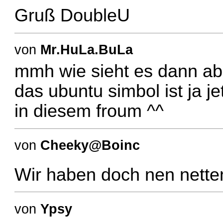
Gruß DoubleU
von
Mr.HuLa.BuLa
mmh wie sieht es dann ab
das ubuntu simbol ist ja j
in diesem froum ^^
von
Cheeky@Boinc
Wir haben doch nen nett
von
Ypsy