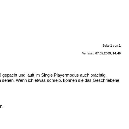
Seite
1
von
1
Verfasst:
07.05.2009, 14:46
9 gepacht und läuft im Single Playermodus auch prächtig.
ch sehen. Wenn ich etwas schreib, können sie das Geschriebene
n.