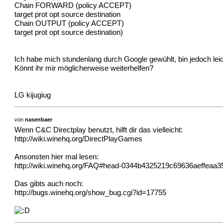
Chain FORWARD (policy ACCEPT)
target prot opt source destination
Chain OUTPUT (policy ACCEPT)
target prot opt source destination)
Ich habe mich stundenlang durch Google gewühlt, bin jedoch le
Könnt ihr mir möglicherweise weiterhelfen?
LG kijugiug
von
nasenbaer
Wenn C&C Directplay benutzt, hilft dir das vielleicht:
http://wiki.winehq.org/DirectPlayGames
Ansonsten hier mal lesen:
http://wiki.winehq.org/FAQ#head-0344b4325219c69636aeffeaa
Das gibts auch noch:
http://bugs.winehq.org/show_bug.cgi?id=17755