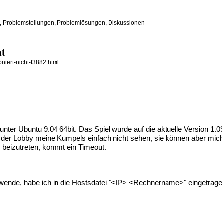
n, Problemstellungen, Problemlösungen, Diskussionen
ht
niert-nicht-t3882.html
nter Ubuntu 9.04 64bit. Das Spiel wurde auf die aktuelle Version 1.0
n der Lobby meine Kumpels einfach nicht sehen, sie können aber mi
l beizutreten, kommt ein Timeout.
erwende, habe ich in die Hostsdatei "<IP> <Rechnername>" eingetrage