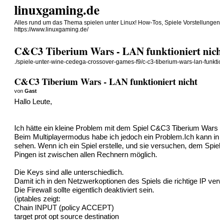
linuxgaming.de
Alles rund um das Thema spielen unter Linux! How-Tos, Spiele Vorstellunge
https://www.linuxgaming.de/
C&C3 Tiberium Wars - LAN funktioniert nic
./spiele-unter-wine-cedega-crossover-games-f9/c-c3-tiberium-wars-lan-funktio
C&C3 Tiberium Wars - LAN funktioniert nicht
von
Gast
Hallo Leute,
Ich hätte ein kleine Problem mit dem Spiel C&C3 Tiberium Wars u
Beim Multiplayermodus habe ich jedoch ein Problem.Ich kann i
sehen. Wenn ich ein Spiel erstelle, und sie versuchen, dem Spie
Pingen ist zwischen allen Rechnern möglich.
Die Keys sind alle unterschiedlich.
Damit ich in den Netzwerkoptionen des Spiels die richtige IP v
Die Firewall sollte eigentlich deaktiviert sein.
(iptables zeigt:
Chain INPUT (policy ACCEPT)
target prot opt source destination