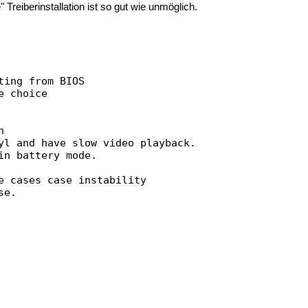
 Treiberinstallation ist so gut wie unmöglich.
g from BIOS
 choice
n
d have slow video playback.
battery mode.
ses case instability
se.