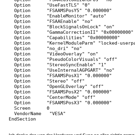
Option "UseFastTLS" "0"
Option "FSAAMSPosY5" "0.000000"
Option "EnableMonitor" "auto"
Option "FSAAEnable" "no"
Option "BlockSignalsOnLock" "on"
Option "GammaCorrectionII" "0x00000000"
Option "Capabilities" "0x00000000"
Option "KernelModuleParm" "locked-userpa
Option "no_dri" "no"
Option "VideoOverlay" "on"
Option "PseudoColorVisuals" "off"
Option "StereoSyncEnable" "1"
Option "UseInternalAGPGART" "no"
Option "FSAAMSPosX1" "0.000000"
Option "Stereo" "off"
Option "OpenGLOverlay" "off"
Option "FSAAMSPosX2" "0.000000"
Option "CenterMode" "off"
Option "FSAAMSPosX3" "0.000000"
Screen 0
VendorName "VESA"
EndSection