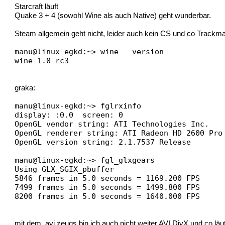
Starcraft läuft
Quake 3 + 4 (sowohl Wine als auch Native) geht wunderbar.
Steam allgemein geht nicht, leider auch kein CS und co Trackman
manu@linux-egkd:~> wine --version
wine-1.0-rc3
graka:
manu@linux-egkd:~> fglrxinfo
display: :0.0 screen: 0
OpenGL vendor string: ATI Technologies Inc.
OpenGL renderer string: ATI Radeon HD 2600 Pro
OpenGL version string: 2.1.7537 Release
manu@linux-egkd:~> fgl_glxgears
Using GLX_SGIX_pbuffer
5846 frames in 5.0 seconds = 1169.200 FPS
7499 frames in 5.0 seconds = 1499.800 FPS
8200 frames in 5.0 seconds = 1640.000 FPS
mit dem .avi zeugs bin ich auch nicht weiter AVI DivX und co läuf