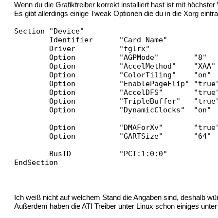
Wenn du die Grafiktreiber korrekt installiert hast ist mit höchste
Es gibt allerdings einige Tweak Optionen die du in die Xorg eintr
Section "Device"
Identifier "Card Name"
Driver "fglrx"
Option "AGPMode" "8" #usually not n
Option "AccelMethod" "XAA" #either XA
Option "ColorTiling" "on"
Option "EnablePageFlip" "true" #only
Option "AccelDFS" "true" #seemed to
Option "TripleBuffer" "true" #This *mig
Option "DynamicClocks" "on" #This is f
Option "DMAForXv" "true" #This can sp
Option "GARTSize" "64" #This is th
BusID "PCI:1:0:0" #must matc
EndSection
Ich weiß nicht auf welchem Stand die Angaben sind, deshalb wür
Außerdem haben die ATI Treiber unter Linux schon einiges unte