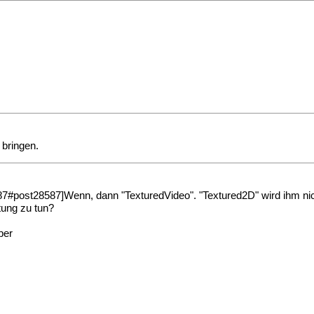
 bringen.
ost28587]Wenn, dann "TexturedVideo". "Textured2D" wird ihm nicht 
tung zu tun?
per