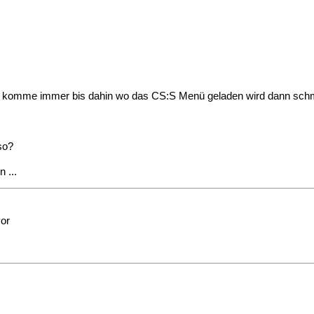
, ich komme immer bis dahin wo das CS:S Menü geladen wird dann schm
so?
 ...
vor