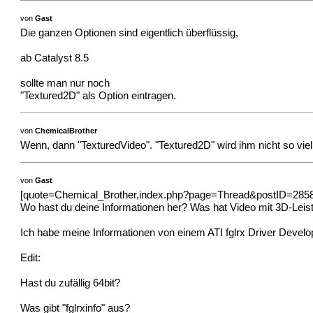
von
Gast
Die ganzen Optionen sind eigentlich überflüssig,
ab Catalyst 8.5
sollte man nur noch
"Textured2D" als Option eintragen.
von
ChemicalBrother
Wenn, dann "TexturedVideo". "Textured2D" wird ihm nicht so viel
von
Gast
[quote=Chemical_Brother,index.php?page=Thread&postID=28587#p
Wo hast du deine Informationen her? Was hat Video mit 3D-Leis
Ich habe meine Informationen von einem ATI fglrx Driver Develo
Edit:
Hast du zufällig 64bit?
Was gibt "fglrxinfo" aus?