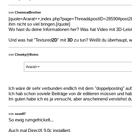
von
ChemicalBrother
[quote=Ararat++,index.php?page=Thread&postID=28590#post28
ihm nicht so viel bringen.[/quote]
Wo hast du deine Informationen her? Was hat Video mit 3D-Leist
Und was hat "Textured
2D
" mit
3D
zu tun? Weißt du überhaupt, w
von
Cheeky@Boinc
Ararat++
Ich wäre dir sehr verbunden endlich mit dem "doppelposting" au
Ich hab schon soviele Beiträge von dir editieren müssen und habe
Im guten habe ich es ja versucht, aber anscheinend verstehst du
von
suse87
So ewig rumgefrickelt...
Auch mal DirectX 9.0c installiert.