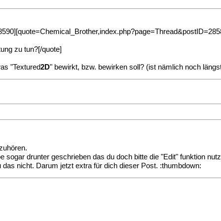
590][quote=Chemical_Brother,index.php?page=Thread&postID=28587
ung zu tun?[/quote]
as "Textured
2D
" bewirkt, bzw. bewirken soll? (ist nämlich noch längst
fzuhören.
 sogar drunter geschrieben das du doch bitte die "Edit" funktion nutz
 das nicht. Darum jetzt extra für dich dieser Post. :thumbdown: