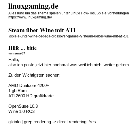
linuxgaming.de
Alles rund um das Thema spielen unter Linux! How-Tos, Spiele Vorstellunge
https://www.linuxgaming.de/
Steam über Wine mit ATI
./spiele-unter-wine-cedega-crossover-games-f9/steam-ueber-wine-mit-ati-t31
Hilfe ... bitte
von
suse87
Hallo,
also ich poste jetzt hier nochmal was weil ich nicht weiter ge
Zu den Wichtigsten sachen:
AMD Dualcore 4200+
1 gb Ram
ATI 2600 HD grafikkarte
OpenSuse 10.3
Wine 1.0 RC3
glxinfo | grep rendering -> direct rendering: Yes