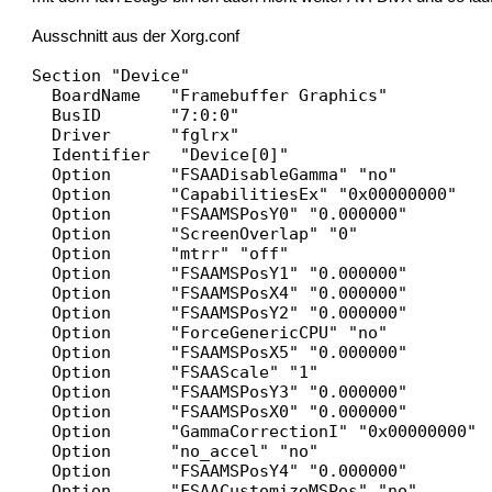
Ausschnitt aus der Xorg.conf
Section "Device"
BoardName "Framebuffer Graphics"
BusID "7:0:0"
Driver "fglrx"
Identifier "Device[0]"
Option "FSAADisableGamma" "no"
Option "CapabilitiesEx" "0x00000000"
Option "FSAAMSPosY0" "0.000000"
Option "ScreenOverlap" "0"
Option "mtrr" "off"
Option "FSAAMSPosY1" "0.000000"
Option "FSAAMSPosX4" "0.000000"
Option "FSAAMSPosY2" "0.000000"
Option "ForceGenericCPU" "no"
Option "FSAAMSPosX5" "0.000000"
Option "FSAAScale" "1"
Option "FSAAMSPosY3" "0.000000"
Option "FSAAMSPosX0" "0.000000"
Option "GammaCorrectionI" "0x00000000"
Option "no_accel" "no"
Option "FSAAMSPosY4" "0.000000"
Option "FSAACustomizeMSPos" "no"