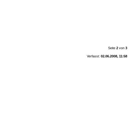
Seite
2
von
3
Verfasst:
02.06.2008, 11:58