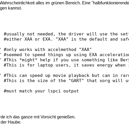
r Wahrscheinlichkeit alles im grünen Bereich. Eine "halbfunktionierende"
agen kannst.
eeded, the driver will use the settin
A or EXA. "XAA" is the default and safe
 works with accelmethod "XAA"
 speed things up using EXA acceleratio
ht* help if you use something like Beryl an
or laptop users, it saves energy when in 
eed up movie playback but can in rare ca
e size of the "GART" that xorg will u
h your lspci output
de ich das ganze mit Vorsicht genießen.
r der Haube.