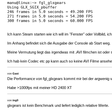
manu@linux:~> fgl_glxgears
Using GLX_SGIX_pbuffer
246 frames in 5.0 seconds = 49.200 FPS
271 frames in 5.0 seconds = 54.200 FPS
300 frames in 5.0 seconds = 60.000 FPS
Ich kann Steam starten wie ich will im "Fenster" oder Vollbild
Im Anhang befindet sich die Ausgabe der Console ab Start weg.
Meine Vermutung liegt das irgendwas mit .AVI filmchen ist oder 
Ich hab kein Codec etc pp kann auch so keine AVI Filme ansehen
von
Gast
Die Performance von fgl_glxgears kommt mir bei der argwenig 
Habe >1000fps mit meiner HD 2400 XT
von
ing0
glxgears ist kein Benchmark und liefert lediglich relative Werte.