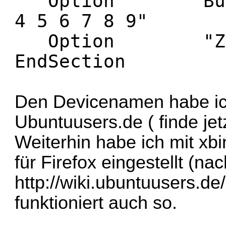
Option "Butto
4 5 6 7 8 9"
Option "ZAxis
EndSection
Den Devicenamen habe ich
Ubuntuusers.de ( finde jet
Weiterhin habe ich mit xb
für Firefox eingestellt (na
http://wiki.ubuntuusers.de
funktioniert auch so.