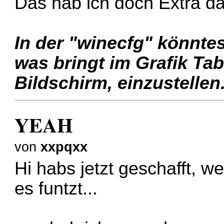
Das hab ich doch Extra d
In der "winecfg" könnte
was bringt im Grafik Tab
Bildschirm, einzustellen
YEAH
von
xxpqxx
Hi habs jetzt geschafft, w
es funtzt...