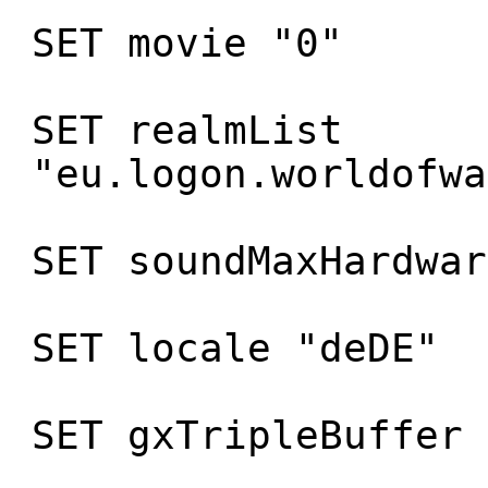
SET movie "0"
SET realmList
"eu.logon.worldofwa
SET soundMaxHardwar
SET locale "deDE"
SET gxTripleBuffer 