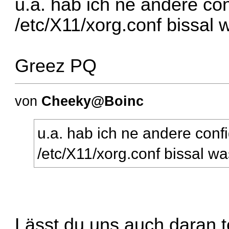
u.a. hab ich ne andere con
/etc/X11/xorg.conf bissal 
Greez PQ
von
Cheeky@Boinc
u.a. hab ich ne andere confi
/etc/X11/xorg.conf bissal w
Lässt du uns auch daran 