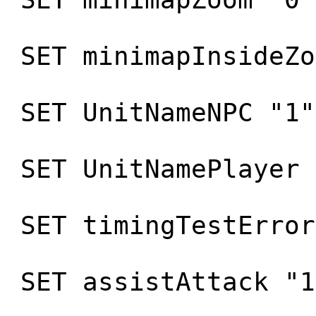
SET minimapInsideZo
SET UnitNameNPC "1"
SET UnitNamePlayer 
SET timingTestError
SET assistAttack "1