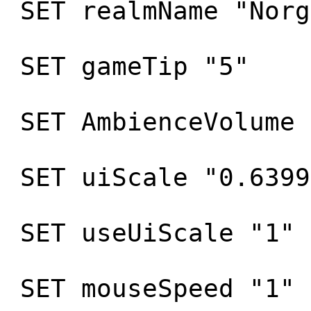
SET realmName "Norg
SET gameTip "5"
SET AmbienceVolume 
SET uiScale "0.6399
SET useUiScale "1"
SET mouseSpeed "1"