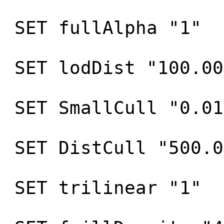
SET fullAlpha "1"
SET lodDist "100.00
SET SmallCull "0.01
SET DistCull "500.0
SET trilinear "1"