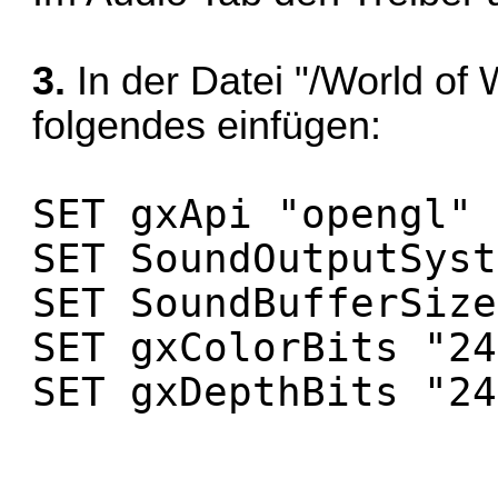
3.
In der Datei "/World of W
folgendes einfügen:
SET gxApi "opengl"
SET SoundOutputSyst
SET SoundBufferSize
SET gxColorBits "24
SET gxDepthBits "24