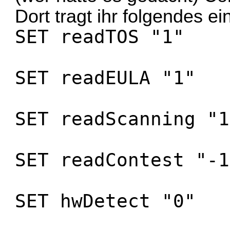
Dort tragt ihr folgendes ei
SET readTOS "1"
SET readEULA "1"
SET readScanning "1
SET readContest "-1
SET hwDetect "0"