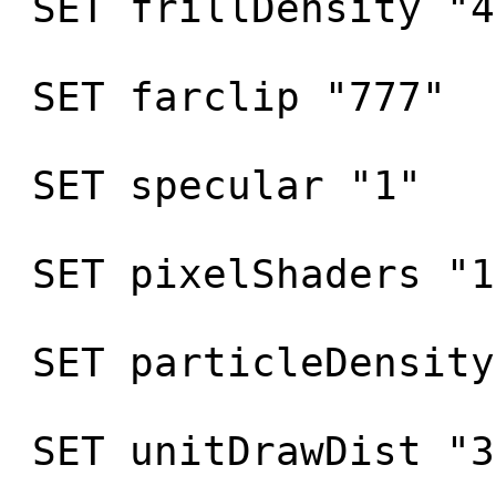
SET frillDensity "4
SET farclip "777"
SET specular "1"
SET pixelShaders "1
SET particleDensity
SET unitDrawDist "3