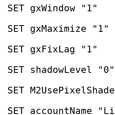
SET gxWindow "1"
SET gxMaximize "1"
SET gxFixLag "1"
SET shadowLevel "0"
SET M2UsePixelShade
SET accountName "Li