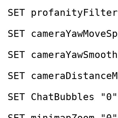
SET profanityFilter
SET cameraYawMoveSp
SET cameraYawSmooth
SET cameraDistanceM
SET ChatBubbles "0"
SET minimapZoom "0"