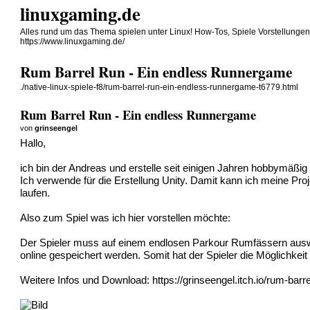
linuxgaming.de
Alles rund um das Thema spielen unter Linux! How-Tos, Spiele Vorstellunge
https://www.linuxgaming.de/
Rum Barrel Run - Ein endless Runnergame
./native-linux-spiele-f8/rum-barrel-run-ein-endless-runnergame-t6779.html
Rum Barrel Run - Ein endless Runnergame
von
grinseengel
Hallo,
ich bin der Andreas und erstelle seit einigen Jahren hobbymäßig
Ich verwende für die Erstellung Unity. Damit kann ich meine Pro
laufen.
Also zum Spiel was ich hier vorstellen möchte:
Der Spieler muss auf einem endlosen Parkour Rumfässern auswei
online gespeichert werden. Somit hat der Spieler die Möglichkei
Weitere Infos und Download:
https://grinseengel.itch.io/rum-barr