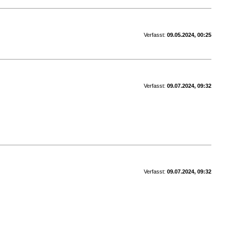
Verfasst:
09.05.2024, 00:25
Verfasst:
09.07.2024, 09:32
Verfasst:
09.07.2024, 09:32