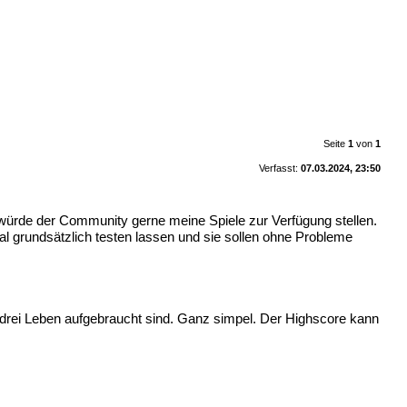
Seite
1
von
1
Verfasst:
07.03.2024, 23:50
h würde der Community gerne meine Spiele zur Verfügung stellen.
al grundsätzlich testen lassen und sie sollen ohne Probleme
 drei Leben aufgebraucht sind. Ganz simpel. Der Highscore kann