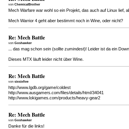
von
ChemicalBrother
Mech Warfare war wohl so ein Projekt, das auch auf Linux lief, ab
Mech Warrior 4 geht aber bestimmt noch in Wine, oder nicht?
Re: Mech Battle
von
Goshawker
... das mag schon sein (sollte zumindest)! Leider ist da ein D
Dieses MTX läuft leider nicht über Wine.
Re: Mech Battle
von
sixsixfive
http://www.lgdb.org/game/coldest
http://www.ausgamers.com/files/details/html/34041
http://www.lokigames.com/products/heavy-gear2
Re: Mech Battle
von
Goshawker
Danke für die links!