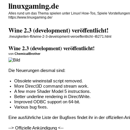
linuxgaming.de
Alles rund um das Thema spielen unter Linux! How-Tos, Spiele Vorstellunge
https://www.linuxgaming.de/
Wine 2.3 (development) veröffentlicht!
./neuigkeiten-f6/wine-2-3-development-veroeffentlicht--t6271.html
Wine 2.3 (development) veröffentlicht!
von
ChemicalBrother
Die Neuerungen diesmal sind:
Obsolete wineinstall script removed.
More Direct3D command stream work.
A few more Shader Model 5 instructions.
Better underline rendering in DirectWrite.
Improved ODBC support on 64-bit.
Various bug fixes.
Eine ausführliche Liste der Bugfixes findet ihr in der offiziellen 
-->
Offizielle Ankündigung
<--