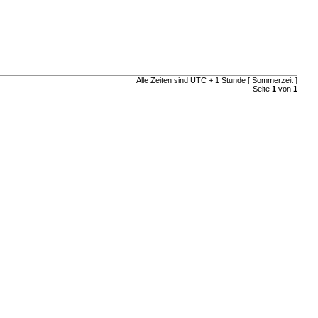
Alle Zeiten sind UTC + 1 Stunde [ Sommerzeit ]
Seite
1
von
1