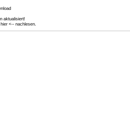
nload
aktualisiert!
>
hier
<-- nachlesen.