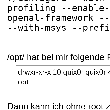
profiling --enable-
openal-framework --
--with-msys --prefi
/opt/ hat bei mir folgende
drwxr-xr-x 10 quix0r quix0
opt
Dann kann ich ohne root 