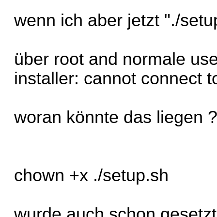
wenn ich aber jetzt "./setu
über root and normale user
installer: cannot connect t
woran könnte das liegen 
chown +x ./setup.sh
wurde auch schon gesetzt