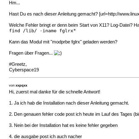
Hm...
Hast Du es nach dieser Anleitung gemacht? [url=http://www.linuxg
Welche Fehler bringt er denn beim Start von X11? Log-Datei? Ha
find /lib/ -iname fglrx*
Kann das Modul mit "modprbe fglrx" geladen werden?
Fragen über Fragen...
#Greetz,
Cyberspace19
von
xxpqxx
Hi, zuerst mal danke für die schnelle Antwort!
1. Ja ich hab die Installation nach dieser Anleitung gemacht.
2. Den genauen fehler code post ich heute im Lauf des Tages (b
3. Nein bei der Installation hat es keine fehler gegeben
4. die ausgabe post ich auch nacher