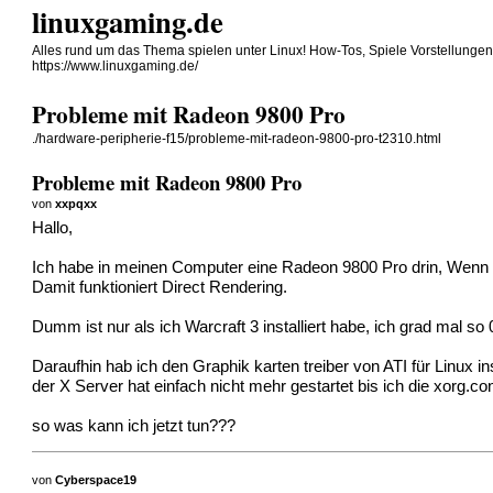
linuxgaming.de
Alles rund um das Thema spielen unter Linux! How-Tos, Spiele Vorstellunge
https://www.linuxgaming.de/
Probleme mit Radeon 9800 Pro
./hardware-peripherie-f15/probleme-mit-radeon-9800-pro-t2310.html
Probleme mit Radeon 9800 Pro
von
xxpqxx
Hallo,
Ich habe in meinen Computer eine Radeon 9800 Pro drin, Wenn ic
Damit funktioniert Direct Rendering.
Dumm ist nur als ich Warcraft 3 installiert habe, ich grad mal so 
Daraufhin hab ich den Graphik karten treiber von ATI für Linux ins
der X Server hat einfach nicht mehr gestartet bis ich die xorg.
so was kann ich jetzt tun???
von
Cyberspace19