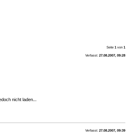
Seite
1
von
1
Verfasst:
27.08.2007, 09:28
edoch nicht laden...
Verfasst:
27.08.2007, 09:39