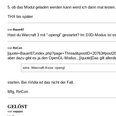
5. ob das Modul geladen werden kann werd ich dann mal testen.
THX bis später
von
Bauer87
Hast du Warcraft 3 mit "-opengl" gestartet? Im D3D-Modus ist e
von
ReCon
[quote=Bauer87,index.php?page=Thread&postID=20763#post20763]
aber dazu gibt es ja den OpenGL-Modus...[/quote]Das gilt allerd
wine ./Warcraft\ III.exe -opengl
starten. Bei nVidia ist das nicht der Fall.
Mfg, ReCon
GELÖST
von
xxpqxx