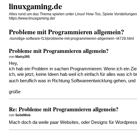
linuxgaming.de
Alles rund um das Thema spielen unter Linux! How-Tos, Spiele Vorstellunge
https://www.linuxgaming.de/
Probleme mit Programmieren allgemein?
./sonstige-software-f13/probleme-mit-programmieren-allgemein--t4728.html
Probleme mit Programmieren allgemein?
von
Matty265
Hey,
ich hab ein Problem in sachen Programmieren: Wenn ich ein Zie
ich, wie jetzt, keine Ideen hab weil ich einfach für alles was ich
auch beruflich was in Richtung Softwareentwicklung gehen, und
grüße
Re: Probleme mit Programmieren allgemein?
von
SolidMob
Mach doch da weile paar Websites, oder Designs für Wordpre