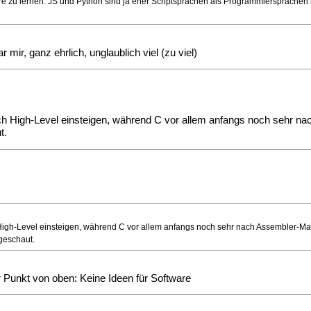
tere zu lernen. JS und Python sind ja eher Scriptsprachen als Programmiersprache
ir, ganz ehrlich, unglaublich viel (zu viel)
eich High-Level einsteigen, während C vor allem anfangs noch sehr 
t.
ch High-Level einsteigen, während C vor allem anfangs noch sehr nach Assembler-M
geschaut.
 Punkt von oben: Keine Ideen für Software