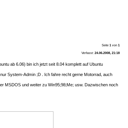
Seite
1
von
1
Verfasst:
24.06.2008, 21:18
u ab 6.06) bin ich jetzt seit 8.04 komplett auf Ubuntu
 nur System-Admin ;D . Ich fahre recht gerne Motorrad, auch
 unter MSDOS und weiter zu Win95;98;Me; usw. Dazwischen noch