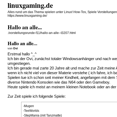
linuxgaming.de
Alles rund um das Thema spielen unter Linux! How-Tos, Spiele Vorstellunge
https://www.linuxgaming.de/
Hallo an alle...
./vorstellungsrunde-f11/hallo-an-alle--t3207.html
Hallo an alle...
von
Ovi
Erstmal hallo ^_^
Ich bin der Ovi, zunächst totaler Windowsanhänger und nach we
umgestiegen.
Ich bin gerade mal zarte 20 Jahre alt und mache zur Zeit meine
wenn ich nicht viel von dieser Materie verstehe ( ich fahre, ich 
Spielen tue ich schon seit meiner Kindheit, angefangen mit d
diverse Nintendo Konsolen wie das N64 oder den Gameboy.
Heute spiele ich meist an meinem kleinen Notebook oder an der
Zur Zeit spiele ich folgende Spiele:
-Mugen
-TeeWorlds
-StepMania (mit Tanzmatte)