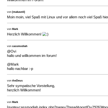
Willkommen im Forum!
von
[makaveli]
Moin moin, viel Spaß mit Linux und vor allem noch viel Spaß hier
von
Mark
Herzlich Willkommen!
von
cassmodiah
@Ovi
hallo und willkommen im forum!
@Mark
hallo nachbar :-p
von
theDeus
Sehr sympatische Vorstellung,
herzlich Willkommen!
von
Mark
[quote=cassmodiah,index.php?page=Thread&postID=29263#p