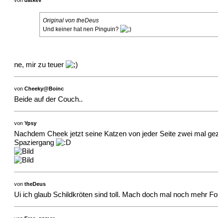
von
datkev
Original von theDeus
Und keiner hat nen Pinguin?
ne, mir zu teuer
von
Cheeky@Boinc
Beide auf der Couch..
von
Ypsy
Nachdem Cheek jetzt seine Katzen von jeder Seite zwei mal ge
Spaziergang
von
theDeus
Ui ich glaub Schildkröten sind toll. Mach doch mal noch mehr Fo