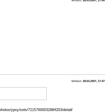
Verfasst:
28.03.2007, 17:00
Verfasst:
28.03.2007, 17:47
/photos/ypsy/sets/72157600032884203/detail/