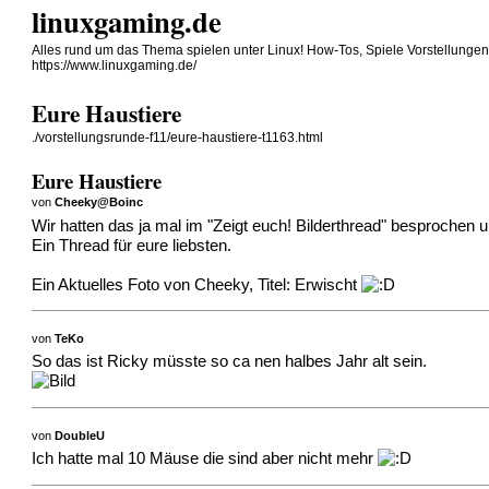
linuxgaming.de
Alles rund um das Thema spielen unter Linux! How-Tos, Spiele Vorstellunge
https://www.linuxgaming.de/
Eure Haustiere
./vorstellungsrunde-f11/eure-haustiere-t1163.html
Eure Haustiere
von
Cheeky@Boinc
Wir hatten das ja mal im "Zeigt euch! Bilderthread" besprochen 
Ein Thread für eure liebsten.
Ein Aktuelles Foto von Cheeky, Titel: Erwischt
von
TeKo
So das ist Ricky müsste so ca nen halbes Jahr alt sein.
von
DoubleU
Ich hatte mal 10 Mäuse die sind aber nicht mehr