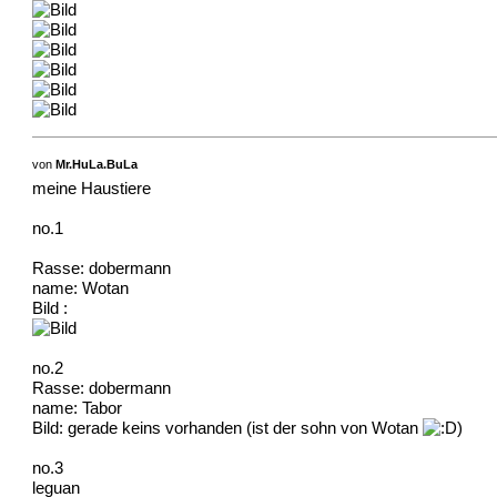
von
Mr.HuLa.BuLa
meine Haustiere
no.1
Rasse: dobermann
name: Wotan
Bild :
no.2
Rasse: dobermann
name: Tabor
Bild: gerade keins vorhanden (ist der sohn von Wotan
)
no.3
leguan