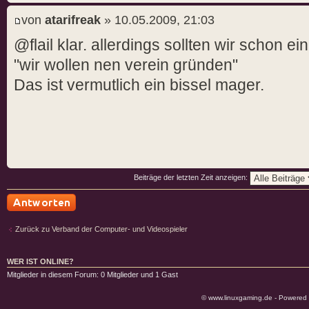
von
atarifreak
» 10.05.2009, 21:03
@flail klar. allerdings sollten wir schon e
"wir wollen nen verein gründen"
Das ist vermutlich ein bissel mager.
Beiträge der letzten Zeit anzeigen:
Antwort schreiben
Zurück zu Verband der Computer- und Videospieler
WER IST ONLINE?
Mitglieder in diesem Forum: 0 Mitglieder und 1 Gast
© www.linuxgaming.de - Powered