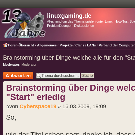
linuxgaming.de
Alles rund um das Thema spielen unter Linux! How-Tos, Spie
Problemlösungen, Diskussionen
Foren-Übersicht
‹
Allgemeines
‹
Projekte / Clans / LANs
‹
Verband der Computer-
Brainstorming über Dinge welche alle für den "Sta
Moderator:
Moderator
Antwort schreiben
Brainstorming über Dinge welch
"Start" erledig
von
Cyberspace19
» 16.03.2009, 19:09
So,
wie der Titel schon sagt, denke ich, dass 