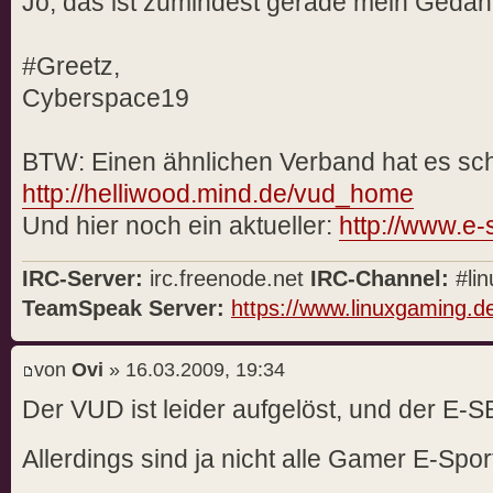
Jo, das ist zumindest gerade mein Geda
#Greetz,
Cyberspace19
BTW: Einen ähnlichen Verband hat es sc
http://helliwood.mind.de/vud_home
Und hier noch ein aktueller:
http://www.e-
IRC-Server:
irc.freenode.net
IRC-Channel:
#lin
TeamSpeak Server:
https://www.linuxgaming.d
von
Ovi
» 16.03.2009, 19:34
Der VUD ist leider aufgelöst, und der E-SB
Allerdings sind ja nicht alle Gamer E-Spor