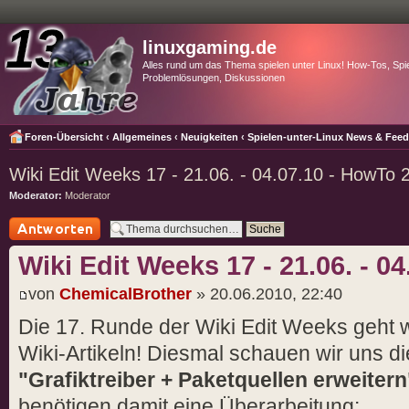
linuxgaming.de
Alles rund um das Thema spielen unter Linux! How-Tos, Spie
Problemlösungen, Diskussionen
Foren-Übersicht
‹
Allgemeines
‹
Neuigkeiten
‹
Spielen-unter-Linux News & Fee
Wiki Edit Weeks 17 - 21.06. - 04.07.10 - HowTo 
Moderator:
Moderator
Antwort schreiben
Wiki Edit Weeks 17 - 21.06. - 0
von
ChemicalBrother
» 20.06.2010, 22:40
Die 17. Runde der Wiki Edit Weeks geht w
Wiki-Artikeln! Diesmal schauen wir uns di
"Grafiktreiber + Paketquellen erweitern
benötigen damit eine Überarbeitung: