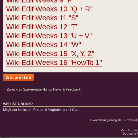
Wiki Edit Weeks 10 "Q + R"
Wiki Edit Weeks 11 "S"
Wiki Edit Weeks 12 "T"
Wiki Edit Weeks 13 "U + V"
Wiki Edit Weeks 14 "W"
Wiki Edit Weeks 15 "X, Y, Z"
Wiki Edit Weeks 16 "HowTo 1"
Antwort schreiben
Zurück zu Spielen-unter-Linux News & Feedback
WER IST ONLINE?
Mitglieder in diesem Forum: 0 Mitglieder und 1 Gast
© www.linuxgaming.de - Powered
Pro Ubuntu 
Deutsche 