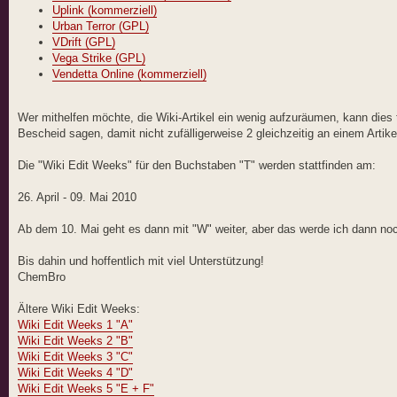
Uplink (kommerziell)
Urban Terror (GPL)
VDrift (GPL)
Vega Strike (GPL)
Vendetta Online (kommerziell)
Wer mithelfen möchte, die Wiki-Artikel ein wenig aufzuräumen, kann dies
Bescheid sagen, damit nicht zufälligerweise 2 gleichzeitig an einem Artike
Die "Wiki Edit Weeks" für den Buchstaben "T" werden stattfinden am:
26. April - 09. Mai 2010
Ab dem 10. Mai geht es dann mit "W" weiter, aber das werde ich dann noc
Bis dahin und hoffentlich mit viel Unterstützung!
ChemBro
Ältere Wiki Edit Weeks:
Wiki Edit Weeks 1 "A"
Wiki Edit Weeks 2 "B"
Wiki Edit Weeks 3 "C"
Wiki Edit Weeks 4 "D"
Wiki Edit Weeks 5 "E + F"