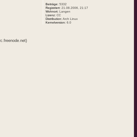
Beiträge:
5332
Registriert:
21.08.2006, 21:17
Wohnort:
Langen
Lizenz:
CC
Distribution:
Arch Linux
Kernelversion:
6.0
c.freenode.net)