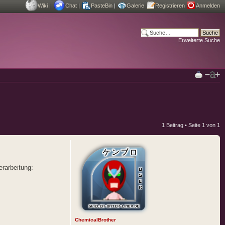
Wiki
|
Chat
|
PasteBin
|
Galerie
Registrieren
Anmelden
Erweiterte Suche
1 Beitrag • Seite
1
von
1
erarbeitung:
ChemicalBrother