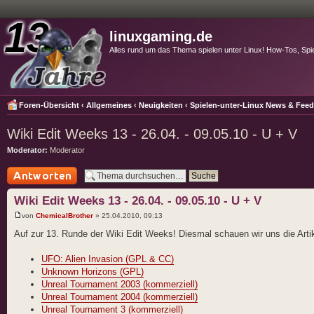
linuxgaming.de
Alles rund um das Thema spielen unter Linux! How-Tos, Spi
Foren-Übersicht
‹
Allgemeines
‹
Neuigkeiten
‹
Spielen-unter-Linux News & Fee
Wiki Edit Weeks 13 - 26.04. - 09.05.10 - U + V
Moderator:
Moderator
Antwort schreiben
Wiki Edit Weeks 13 - 26.04. - 09.05.10 - U + V
von
ChemicalBrother
» 25.04.2010, 09:13
Auf zur 13. Runde der Wiki Edit Weeks! Diesmal schauen wir uns die Art
UFO: Alien Invasion (GPL & CC)
Unknown Horizons (GPL)
Unreal Tournament 2003 (kommerziell)
Unreal Tournament 2004 (kommerziell)
Unreal Tournament 3 (kommerziell)