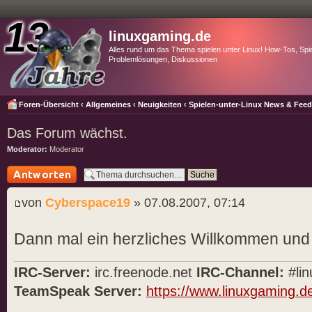
linuxgaming.de
Alles rund um das Thema spielen unter Linux! How-Tos, Spie
Problemlösungen, Diskussionen
Foren-Übersicht
‹
Allgemeines
‹
Neuigkeiten
‹
Spielen-unter-Linux News & Fee
Das Forum wächst.
Moderator:
Moderator
Antwort schreiben
von
Cyberspace19
» 07.08.2007, 07:14
Dann mal ein herzliches Willkommen und 
IRC-Server:
irc.freenode.net
IRC-Channel:
#lin
TeamSpeak Server:
https://www.linuxgaming.d