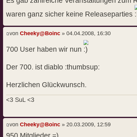
Es gab zahlreiche Veranstaltungen zum R
waren ganz sicher keine Releaseparties
von
Cheeky@Boinc
» 04.04.2008, 16:30
700 User haben wir nun
Der 700. ist diablo :thumbsup:
Herzlichen Glückwunsch.
<3 SuL <3
von
Cheeky@Boinc
» 20.03.2009, 12:59
950 Mitglieder =)