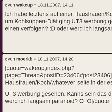
von
wakeup
» 18.11.2007, 14:11
Ich habe letztens auf einer Hausfrauen/K
um Kohlsuppen-Diät ging UT3 werbung g
einen verfolgen? :D oder werd ich lang
von
moerkb
» 18.11.2007, 14:20
[quote=wakeup,index.php?
page=Thread&postID=23406#post23406]Ich
Hausfrauen/Koch/whatever-seite in der e
UT3 werbung gesehen. Kanns sein das di
werd ich langsam paranoid? O_O[/quote]