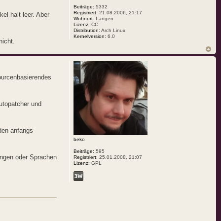
Beiträge:
5332
Registriert:
21.08.2006, 21:17
el halt leer. Aber
Wohnort:
Langen
Lizenz:
CC
Distribution:
Arch Linux
Kernelversion:
6.0
nicht.
ourcenbasierendes
Autopatcher und
 den anfangs
beko
Beiträge:
595
ungen oder Sprachen
Registriert:
25.01.2008, 21:07
Lizenz:
GPL