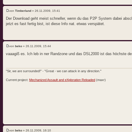
von
Timberland
» 26.11.2009, 15:41
Der Download geht meist schneller, wenn du das P2P System dabei abschal
jetzt es fast fertig bist, ist diese Info nat. etwas verspätet.
von
beko
» 26.11.2009, 15:44
vaaagiß es. Ich leb in ner Randzone und das DSL2000 ist das höchste der
"Sir, we are surrounded!" - "Great - we can attack in any direction."
Current project:
Mechanized Assault and eXploration Reloaded
(maxr)
von
beko
» 26.11.2009, 16:10