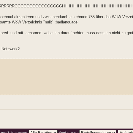
RRRRRRRGGGGGGGGGGGGGGGGHHHHHHHHHHHHHHHHHHHHHHHHHHH
ochmal akzeptieren und zwischendurch ein chmod 755 über das WoW Verzeic
gesamte WoW Verzeichnis "nullt" :badlanguage:
red: und mit :censored: wobei ich darauf achten muss dass ich nicht zu gro
s Netzwerk?
tzten Zeit anzeigen:
Sortiere nach