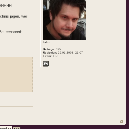
HHHH.
hnis jagen, weil
ße :censored:
beko
Beiträge:
595
Registriert:
25.01.2008, 21:07
Lizenz:
GPL