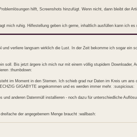
 Problemlösungen hilft, Screenshots hinzufügt. Wenn nicht, dann bleibt der Artik
t mich ruhig. Hilfestellung geben ich gerne, inhaltlich ausfüllen kann ich es 
 verliere langsam wirklich die Lust. In der Zeit bekomme ich sogar ein s
in soll. Bis jetzt ärgere ich mich nur mit einem völlig stupidem Downloader, 
ieren :thumbdown:
 steht im Moment in den Sternen. Ich schieb grad nur Daten im Kreis um ans
bei SECHZIG GIGABYTE angekommen und es werden immer mehr. :suspicious:
anderen Datenmüll installieren - noch dazu für unterschiedliche Auflös
s dreifache der angegebenem Menge braucht :wallbash: