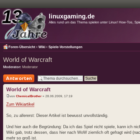
linuxgaming.de
Alles rund um das Thema spielen unter Linux! How-Tos, Spi
Foren-Übersicht
‹
Wiki
‹
Spiele-Vorstellungen
World of Warcraft
Moderator:
Moderator
Antwort schreiben
World of Warcraft
von
ChemicalBrother
» 28.06.2009, 17:19
Zum Wikiartikel
So, zu allererst: Dieser Artikel ist bewusst unvollständig.
Und hier auch die Begründung: Da ich das Spiel nicht spiele, kann ich nic
Wiki gab, trotz dessen, dass hier nach WoW ziemlich oft gefragt wird (nac
mehr so groß ist.