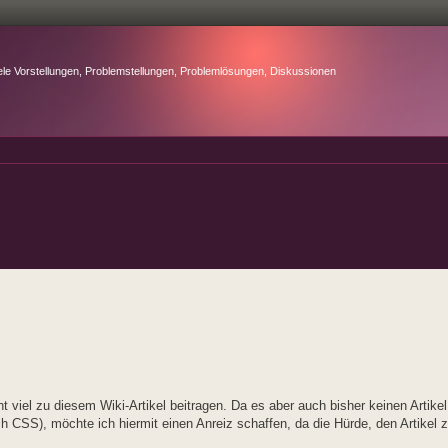
ele Vorstellungen, Problemstellungen, Problemlösungen, Diskussionen
ht viel zu diesem Wiki-Artikel beitragen. Da es aber auch bisher keinen Artik
h CSS), möchte ich hiermit einen Anreiz schaffen, da die Hürde, den Artikel zu