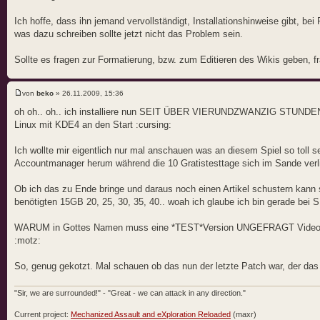
Ich hoffe, dass ihn jemand vervollständigt, Installationshinweise gibt, bei
was dazu schreiben sollte jetzt nicht das Problem sein.
Sollte es fragen zur Formatierung, bzw. zum Editieren des Wikis geben, frag
von
beko
» 26.11.2009, 15:36
oh oh.. oh.. ich installiere nun SEIT ÜBER VIERUNDZWANZIG STUNDEN und
Linux mit KDE4 an den Start :cursing:
Ich wollte mir eigentlich nur mal anschauen was an diesem Spiel so toll se
Accountmanager herum während die 10 Gratistesttage sich im Sande verl
Ob ich das zu Ende bringe und daraus noch einen Artikel schustern kann
benötigten 15GB 20, 25, 30, 35, 40.. woah ich glaube ich bin gerade 
WARUM in Gottes Namen muss eine *TEST*Version UNGEFRAGT Videos und 
:motz:
So, genug gekotzt. Mal schauen ob das nun der letzte Patch war, der da
"Sir, we are surrounded!" - "Great - we can attack in any direction."
Current project:
Mechanized Assault and eXploration Reloaded
(maxr)