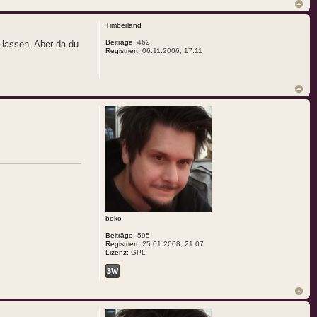
Timberland
Beiträge:
462
 lassen. Aber da du
Registriert:
06.11.2006, 17:11
beko
Beiträge:
595
Registriert:
25.01.2008, 21:07
Lizenz:
GPL