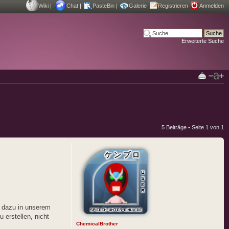
Wiki
|
Chat
|
PasteBin
|
Galerie
Registrieren
Anmelden
Erweiterte Suche
5 Beiträge • Seite
1
von
1
el dazu in unserem
 erstellen, nicht
ChemicalBrother