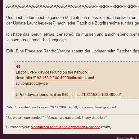
AAAAAAAAAAAAAAAAAAAAAAAAAAAAAAARRRRRRRRRRRRRRR
Und nach jedem nachfolgendem Minipatchen muss ich $randomlizenzen n
der Update Launcher.exe(?) nach jeder Patch die Zugriffsrechte für das 
Ich habe das Gefühl etwas :censored: zu müssen und anschließend :censo
:closed: :censored: :badlanguage:
Edit: Eine Frage am Rande: Warum scannt der Updater beim Patchen da
List of UPNP devices found on the network :
desc:
http://192.168.2.100:49000/fboxdesc.xml
st: upnp:rootdevice
UPnP device found. Is it an IGD ? :
http://192.168.2.100:49000/
Zuletzt geändert von beko am 26.11.2009, 16:10, insgesamt 1-mal geändert.
"Sir, we are surrounded!" - "Great - we can attack in any direction."
Current project:
Mechanized Assault and eXploration Reloaded
(maxr)
Beiträge der le