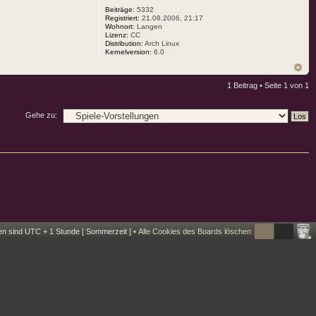
Beiträge:
5332
Registriert:
21.08.2006, 21:17
Wohnort:
Langen
Lizenz:
CC
Distribution:
Arch Linux
Kernelversion:
6.0
1 Beitrag • Seite
1
von
1
Gehe zu:
ten sind UTC + 1 Stunde [ Sommerzeit ] •
Alle Cookies des Boards löschen