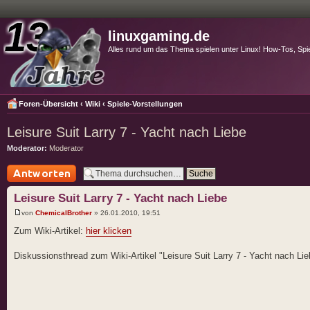
linuxgaming.de
Alles rund um das Thema spielen unter Linux! How-Tos, Spi
Foren-Übersicht
‹
Wiki
‹
Spiele-Vorstellungen
Leisure Suit Larry 7 - Yacht nach Liebe
Moderator:
Moderator
Antwort schreiben
Leisure Suit Larry 7 - Yacht nach Liebe
von
ChemicalBrother
» 26.01.2010, 19:51
Zum Wiki-Artikel:
hier klicken
Diskussionsthread zum Wiki-Artikel "Leisure Suit Larry 7 - Yacht nach Lie