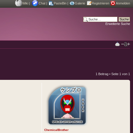
Wiki
|
Chat
|
PasteBin
|
Galerie
Registrieren
Anmelden
Erweiterte Suche
1 Beitrag • Seite
1
von
1
ChemicalBrother