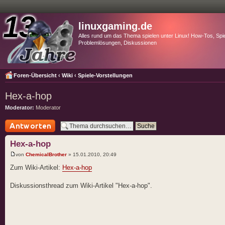
linuxgaming.de
Alles rund um das Thema spielen unter Linux! How-Tos, Spie
Problemlösungen, Diskussionen
Foren-Übersicht
‹
Wiki
‹
Spiele-Vorstellungen
Hex-a-hop
Moderator:
Moderator
Antwort schreiben
Hex-a-hop
von
ChemicalBrother
» 15.01.2010, 20:49
Zum Wiki-Artikel:
Hex-a-hop
Diskussionsthread zum Wiki-Artikel "Hex-a-hop".