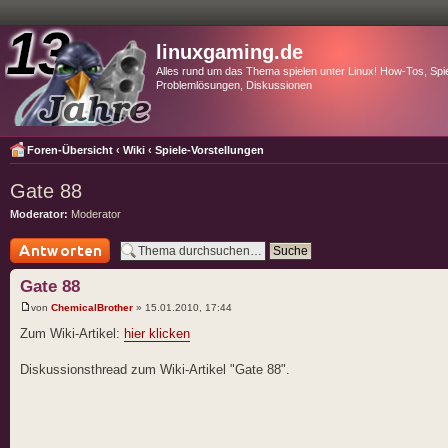
linuxgaming.de
Alles rund um das Thema spielen unter Linux! How-Tos, Spie
Problemlösungen, Diskussionen
Foren-Übersicht
‹
Wiki
‹
Spiele-Vorstellungen
Gate 88
Moderator:
Moderator
Antwort schreiben
Gate 88
von
ChemicalBrother
» 15.01.2010, 17:44
Zum Wiki-Artikel:
hier klicken
Diskussionsthread zum Wiki-Artikel "Gate 88".