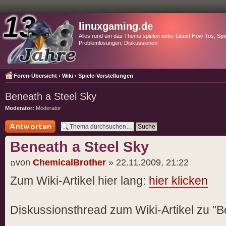
linuxgaming.de
Alles rund um das Thema spielen unter Linux! How-Tos, Spie
Problemlösungen, Diskussionen
Foren-Übersicht
‹
Wiki
‹
Spiele-Vorstellungen
Beneath a Steel Sky
Moderator:
Moderator
Antwort schreiben
Beneath a Steel Sky
von
ChemicalBrother
» 22.11.2009, 21:22
Zum Wiki-Artikel hier lang:
hier klicken
Diskussionsthread zum Wiki-Artikel zu "B