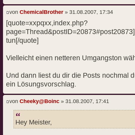
be supported properly. Please co
application to use double buffer
von
ChemicalBrother
» 31.08.2007, 17:34
possible
[quote=xxpqxx,index.php?
fixme:d3d:IWineD3DDeviceImpl_Get
page=Thread&postID=20873#post20873]al
(0x172a08) : stub, simulating 64
tun[/quote]
64MB left
fixme:d3d9:IDirect3DDevice9Impl_
Vielleicht einen netteren Umgangston wäh
call to IWineD3DDevice_CreateQue
fixme:d3d:IWineD3DDeviceImpl_Cre
Und dann liest du dir die Posts nochmal 
Event query: Unimplemented, but 
ein Lösungsvorschlag.
supported
fixme:system:SystemParametersInf
action: 113 (SPI_SETMOUSESPEED)
von
Cheeky@Boinc
» 31.08.2007, 17:41
fixme:wininet:InternetSetOptionW
INTERNET_OPTION_CONNECT_TIMEOUT 
Hey Meister,
fixme:wininet:InternetSetOptionW
INTERNET_OPTION_SEND/RECEIVE_TIM