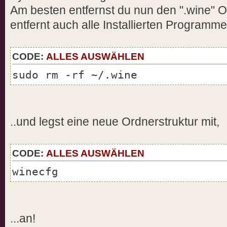
- not found
Am besten entfernst du nun den ".wine" O
err:wgl:X11DRV_wglGetProcAddress
entfernt auch alle Installierten Programme
- not found
err:wgl:X11DRV_wglGetProcAddress
CODE:
ALLES AUSWÄHLEN
(wglReleasePbufferDCARB) - not f
sudo rm -rf ~/.wine
err:wgl:X11DRV_wglGetProcAddress
(wglDestroyPbufferARB) - not fou
err:wgl:X11DRV_wglGetProcAddress
- not found
..und legst eine neue Ordnerstruktur mit,
fixme:win:EnumDisplayDevicesW
((null),0,0x34f5b0,0x00000000), 
CODE:
ALLES AUSWÄHLEN
fixme:win:EnumDisplayDevicesW
winecfg
((null),0,0x34f5a8,0x00000000), 
fixme:win:EnumDisplayDevicesW
((null),0,0x34f584,0x00000000), 
err:wgl:X11DRV_wglGetProcAddress
...an!
(wglMakeContextCurrentARB) - not