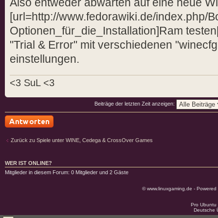
Also entweder abwarten auf eine neue Wi
[url=http://www.fedorawiki.de/index.php/B
Optionen_für_die_Installation]Ram testen
"Trial & Error" mit verschiedenen "winecf
einstellungen.
<3 SuL <3
Beiträge der letzten Zeit anzeigen:
Antwort schreiben
Zurück zu Spiele unter WINE, Cedega & CrossOver Games
WER IST ONLINE?
Mitglieder in diesem Forum: 0 Mitglieder und 2 Gäste
© www.linuxgaming.de - Powered
Pro Ubuntu 
Deutsche 