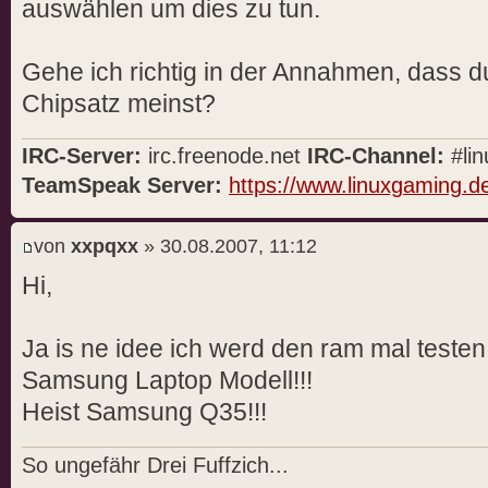
auswählen um dies zu tun.
Gehe ich richtig in der Annahmen, dass d
Chipsatz meinst?
IRC-Server:
irc.freenode.net
IRC-Channel:
#lin
TeamSpeak Server:
https://www.linuxgaming.d
von
xxpqxx
» 30.08.2007, 11:12
Hi,
Ja is ne idee ich werd den ram mal testen
Samsung Laptop Modell!!!
Heist Samsung Q35!!!
So ungefähr Drei Fuffzich...