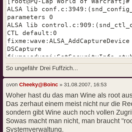
[root@PQ-Lap World of Warcraft]#
ALSA lib conf.c:3949:(snd_config
parameters 0
ALSA lib control.c:909:(snd_ctl_
CTL default:0
fixme:wave:ALSA_AddCaptureDevice
DSCapture
fixme:advapi:SetSecurityInfo stu
fixme:system:SystemParametersInf
So ungefähr Drei Fuffzich...
action: 112 (SPI_GETMOUSESPEED)
fixme:win:EnumDisplayDevicesW
von
Cheeky@Boinc
» 31.08.2007, 16:53
((null),0,0x34edac,0x00000000), 
Woher hast du das man Wine als root aus
err:wgl:X11DRV_wglGetProcAddress
Das zerhaut einem meist nicht nur die Re
(wglMakeContextCurrentARB) - not
sondern gibt Wine auch noch vollen Zugri
err:wgl:X11DRV_wglGetProcAddress
Sowas macht man nicht, man braucht "roo
(wglGetCurrentReadDCARB) - not f
err:wgl:X11DRV_wglGetProcAddress
Systemverwaltung.