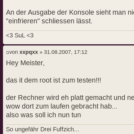
err:wgl:X11DRV_wglGetProcAddress
An der Ausgabe der Konsole sieht man nic
(wglGetCurrentReadDCARB) - not f
"einfrieren" schliessen lässt.
err:wgl:X11DRV_wglGetProcAddress
- not found
<3 SuL <3
err:wgl:X11DRV_wglGetProcAddress
- not found
von
xxpqxx
» 31.08.2007, 17:12
err:wgl:X11DRV_wglGetProcAddress
Hey Meister,
(wglReleasePbufferDCARB) - not f
err:wgl:X11DRV_wglGetProcAddress
das it dem root ist zum testen!!!
(wglDestroyPbufferARB) - not fou
err:wgl:X11DRV_wglGetProcAddress
- not found
der Rechner wird eh platt gemacht und ne
fixme:system:SystemParametersInf
wow dort zum laufen gebracht hab...
action: 113 (SPI_SETMOUSESPEED)
also was soll ich nun tun
fixme:d3d:IWineD3DDeviceImpl_Cre
The app requests more than one b
So ungefähr Drei Fuffzich...