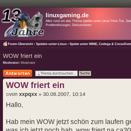
linuxgaming.de
Alles rund um das Thema spielen unter Linux! How-Tos, Spie
Problemlösungen, Diskussionen
Foren-Übersicht
‹
Spielen-unter-Linux
‹
Spiele unter WINE, Cedega & CrossOve
WOW friert ein
Moderator:
Moderator
Antwort schreiben
WOW friert ein
von
xxpqxx
» 30.08.2007, 10:14
Hallo,
Hab mein WOW jetzt schön zum laufen ge
was ich jetzt noch hab, wow friert na ca30