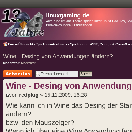
linuxgaming.de
Alles rund um das Thema spielen unter Linux! How-Tos, Spie
Problemlösungen, Diskussionen
Foren-Übersicht
‹
Spielen-unter-Linux
‹
Spiele unter WINE, Cedega & CrossOve
Wine - Desing von Anwendungen ändern?
Moderator:
Moderator
Antwort schreiben
Wine - Desing von Anwendung
von
redplug
» 15.11.2009, 16:28
Wie kann ich in Wine das Desing der St
ändern?
bzw. den Mauszeiger?
Wenn ich über eine Wine Anwendung fahr