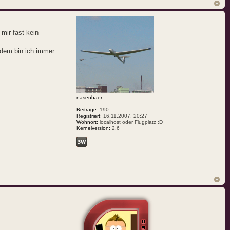
 mir fast kein
zdem bin ich immer
nasenbaer
Beiträge:
190
Registriert:
16.11.2007, 20:27
Wohnort:
localhost oder Flugplatz :D
Kernelversion:
2.6