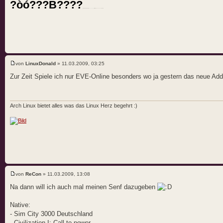
?òó???B????
[color=#333333]s
[color=#666666]i
ll.[/color]
????????????[/color]
von
LinuxDonald
» 11.03.2009, 03:25
Zur Zeit Spiele ich nur EVE-Online besonders wo ja gestern das neue Add
Arch Linux bietet alles was das Linux Herz begehrt :)
von
ReCon
» 11.03.2009, 13:08
Na dann will ich auch mal meinen Senf dazugeben
Native:
- Sim City 3000 Deutschland
- Civilization I: Call to power