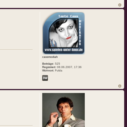
cassmodiah
Beiträge:
525
Registriert:
08.06.2007, 17:36
Wohnort:
Fulda