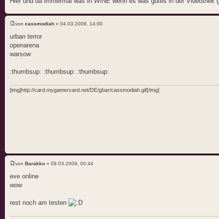
Hier und da immermal was in WINE wenn es was gutes in der Videothek g
von
cassmodiah
» 04.03.2009, 14:00
urban terror
openarena
warsow
:thumbsup: :thumbsup: :thumbsup:
[img]http://card.mygamercard.net/DE/gbar/cassmodiah.gif[/img]
von
Barakko
» 09.03.2009, 00:44
eve online
wow
rest noch am testen