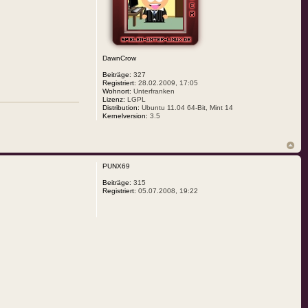
DawnCrow
Beiträge:
327
Registriert:
28.02.2009, 17:05
Wohnort:
Unterfranken
Lizenz:
LGPL
Distribution:
Ubuntu 11.04 64-Bit, Mint 14
Kernelversion:
3.5
PUNX69
Beiträge:
315
Registriert:
05.07.2008, 19:22