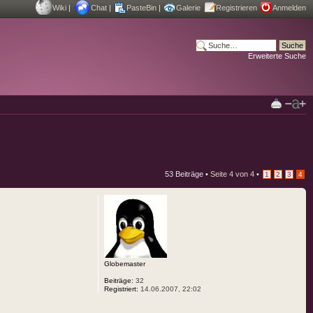
Wiki
|
Chat
|
PasteBin
|
Galerie
Registrieren
Anmelden
Erweiterte Suche
53 Beiträge •
Seite
4
von
4
•
1
2
3
4
Globemaster
Beiträge:
32
Registriert:
14.06.2007, 22:02