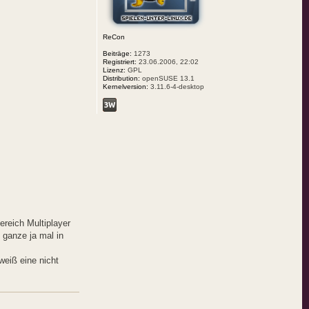
ReCon
Beiträge:
1273
Registriert:
23.06.2006, 22:02
Lizenz:
GPL
Distribution:
openSUSE 13.1
Kernelversion:
3.11.6-4-desktop
ereich Multiplayer
 ganze ja mal in
weiß eine nicht