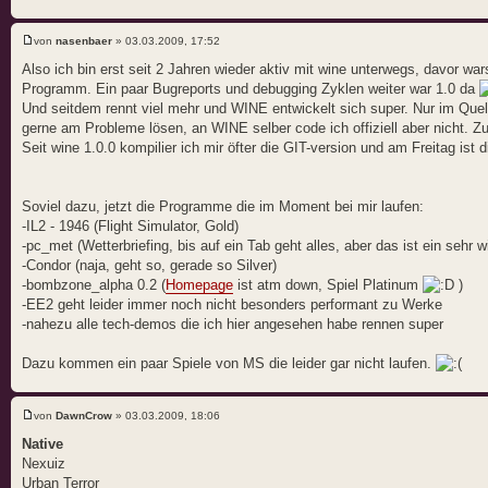
von
nasenbaer
» 03.03.2009, 17:52
Also ich bin erst seit 2 Jahren wieder aktiv mit wine unterwegs, davor wars
Programm. Ein paar Bugreports und debugging Zyklen weiter war 1.0 da
Und seitdem rennt viel mehr und WINE entwickelt sich super. Nur im Quel
gerne am Probleme lösen, an WINE selber code ich offiziell aber nicht. 
Seit wine 1.0.0 kompilier ich mir öfter die GIT-version und am Freitag ist
Soviel dazu, jetzt die Programme die im Moment bei mir laufen:
-IL2 - 1946 (Flight Simulator, Gold)
-pc_met (Wetterbriefing, bis auf ein Tab geht alles, aber das ist ein sehr w
-Condor (naja, geht so, gerade so Silver)
-bombzone_alpha 0.2 (
Homepage
ist atm down, Spiel Platinum
)
-EE2 geht leider immer noch nicht besonders performant zu Werke
-nahezu alle tech-demos die ich hier angesehen habe rennen super
Dazu kommen ein paar Spiele von MS die leider gar nicht laufen.
von
DawnCrow
» 03.03.2009, 18:06
Native
Nexuiz
Urban Terror