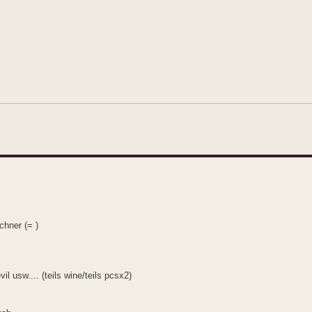
chner (= )
il usw.... (teils wine/teils pcsx2)