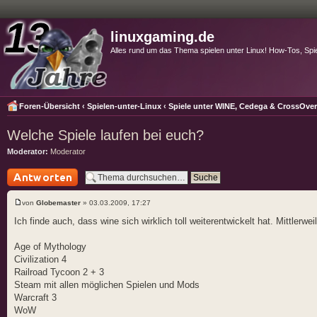
linuxgaming.de
Alles rund um das Thema spielen unter Linux! How-Tos, Spi
Foren-Übersicht
‹
Spielen-unter-Linux
‹
Spiele unter WINE, Cedega & CrossOve
Welche Spiele laufen bei euch?
Moderator:
Moderator
Antwort schreiben
von
Globemaster
» 03.03.2009, 17:27
Ich finde auch, dass wine sich wirklich toll weiterentwickelt hat. Mittlerweil
Age of Mythology
Civilization 4
Railroad Tycoon 2 + 3
Steam mit allen möglichen Spielen und Mods
Warcraft 3
WoW