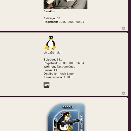
Barakko
Beiträge:
68
Registriert:
09.03.2009, 00:01
LinuxDonald
Beiträge:
831
Registriert:
23.03.2008, 16:34
Wohnort:
Tangermünde
Lizenz:
CC
Distribution:
Arch Linux
Kernelversion:
4.10.8