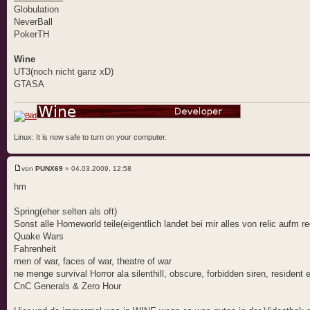
Globulation
NeverBall
PokerTH
Wine
UT3(noch nicht ganz xD)
GTASA
Linux: It is now safe to turn on your computer.
von
PUNX69
» 04.03.2009, 12:58
hm
Spring(eher selten als oft)
Sonst alle Homeworld teile(eigentlich landet bei mir alles von relic aufm re
Quake Wars
Fahrenheit
men of war, faces of war, theatre of war
ne menge survival Horror ala silenthill, obscure, forbidden siren, resident ev
CnC Generals & Zero Hour