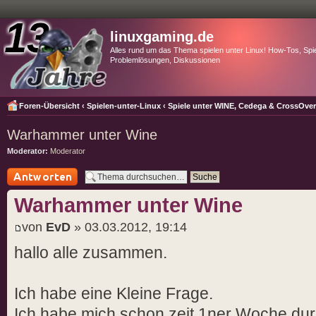
linuxgaming.de
Alles rund um das Thema spielen unter Linux! How-Tos, Spie
Problemlösungen, Diskussionen
Foren-Übersicht
‹
Spielen-unter-Linux
‹
Spiele unter WINE, Cedega & CrossOve
Warhammer unter Wine
Moderator:
Moderator
Antwort schreiben
Warhammer unter Wine
von
EvD
» 03.03.2012, 19:14
hallo alle zusammen.
Ich habe eine Kleine Frage.
Ich habe mich schon zeit 1ner Woche dur