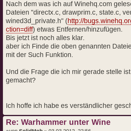
Nach dem was ich auf Winehq.com geles
Dateien "directx.c, drawprim.c, state.c, ve
wined3d_private.h" (
http://bugs.winehq.or
ction=diff
) etwas Entfernen/hinzufügen.
Bis jetzt ist noch alles klar.
aber ich Finde die oben genannten Dateien
mit der Such Funktion.
Und die Frage die ich mir gerade stelle is
gemacht?
Ich hoffe ich habe es verständlicher gesc
Re: Warhammer unter Wine
von
SolidMob
» 03.03.2012, 22:56