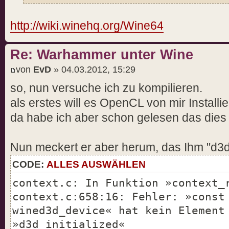
http://wiki.winehq.org/Wine64
Re: Warhammer unter Wine
von
EvD
» 04.03.2012, 15:29
so, nun versuche ich zu kompilieren.
als erstes will es OpenCL von mir Installi
da habe ich aber schon gelesen das dies n
Nun meckert er aber herum, das Ihm "d3d_i
CODE:
ALLES AUSWÄHLEN
context.c: In Funktion »context_
context.c:658:16: Fehler: »const
wined3d_device« hat kein Element
»d3d_initialized«