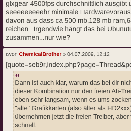
glxgear 4500fps durchschnittlich ausgibt u
seeeeeeeeehr minimale Hardwarevorauss
davon aus dass ca 500 mb,128 mb ram,64
reichen...Irgendwie hängt das bei Ubun
zusammen...nur wie?
von
ChemicalBrother
» 04.07.2009, 12:12
[quote=seb9r,index.php?page=Thread&p
Dann ist auch klar, warum das bei dir nich
dieser Kombination nur den freien Ati-Tre
eben sehr langsam, wenn es ums zocken g
"alte" Grafikkarten (also älter als HD2xxx
übernehmen jetzt die freien Treiber, aber 
schnell.