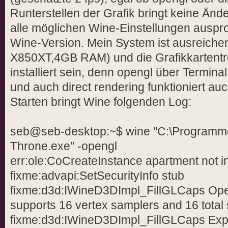
Runterstellen der Grafik bringt keine Än
alle möglichen Wine-Einstellungen ausprob
Wine-Version. Mein System ist ausreich
X850XT,4GB RAM) und die Grafikkartentrei
installiert sein, denn opengl über Terminal
und auch direct rendering funktioniert au
Starten bringt Wine folgenden Log:
seb@seb-desktop:~$ wine "C:\Programme\
Throne.exe" -opengl
err:ole:CoCreateInstance apartment not ini
fixme:advapi:SetSecurityInfo stub
fixme:d3d:IWineD3DImpl_FillGLCaps Op
supports 16 vertex samplers and 16 total
fixme:d3d:IWineD3DImpl_FillGLCaps Exp