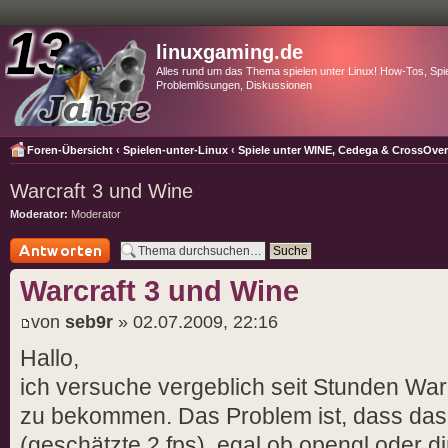
linuxgaming.de
Alles rund um das Thema spielen unter Linux! How-Tos, Spie
Problemlösungen, Diskussionen
Foren-Übersicht
‹
Spielen-unter-Linux
‹
Spiele unter WINE, Cedega & CrossOve
Warcraft 3 und Wine
Moderator:
Moderator
Antwort schreiben
Warcraft 3 und Wine
von
seb9r
» 02.07.2009, 22:16
Hallo,
ich versuche vergeblich seit Stunden War
zu bekommen. Das Problem ist, dass das 
(geschätzte 2 fps), egal ob opengl oder d