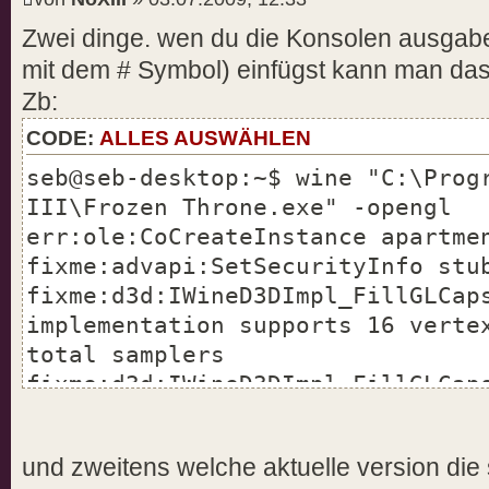
Zwei dinge. wen du die Konsolen ausgabe
mit dem # Symbol) einfügst kann man das
Zb:
CODE:
ALLES AUSWÄHLEN
seb@seb-desktop:~$ wine "C:\Prog
III\Frozen Throne.exe" -opengl
err:ole:CoCreateInstance apartme
fixme:advapi:SetSecurityInfo stu
fixme:d3d:IWineD3DImpl_FillGLCap
implementation supports 16 verte
total samplers
fixme:d3d:IWineD3DImpl_FillGLCap
samplers + MAX_TEXTURES(=8) > co
fixme:win:EnumDisplayDevicesW
und zweitens welche aktuelle version die 
((null),0,0x33f3b0,0x00000000), 