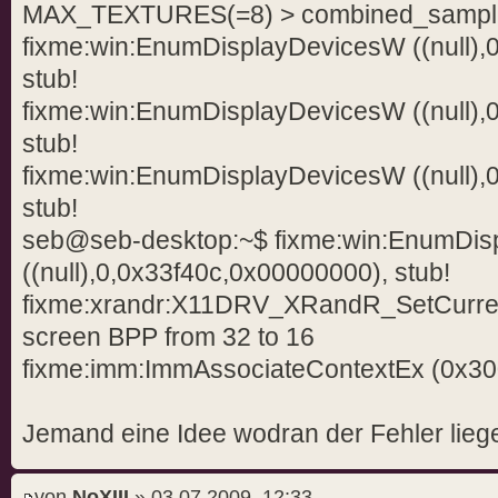
MAX_TEXTURES(=8) > combined_sampl
fixme:win:EnumDisplayDevicesW ((null),
stub!
fixme:win:EnumDisplayDevicesW ((null),
stub!
fixme:win:EnumDisplayDevicesW ((null),
stub!
seb@seb-desktop:~$ fixme:win:EnumDi
((null),0,0x33f40c,0x00000000), stub!
fixme:xrandr:X11DRV_XRandR_SetCurre
screen BPP from 32 to 16
fixme:imm:ImmAssociateContextEx (0x30028
Jemand eine Idee wodran der Fehler lieg
von
NoXIII
» 03.07.2009, 12:33