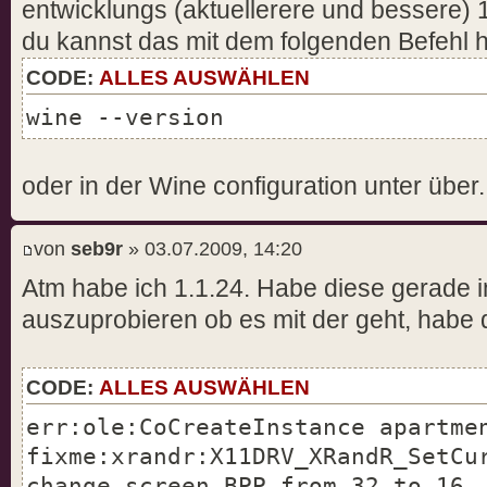
entwicklungs (aktuellerere und bessere) 
fixme:win:EnumDisplayDevicesW
du kannst das mit dem folgenden Befehl 
((null),0,0x33f658,0x00000000), 
fixme:win:EnumDisplayDevicesW
CODE:
ALLES AUSWÄHLEN
((null),0,0x33f690,0x00000000), 
wine --version
seb@seb-desktop:~$ fixme:win:Enu
((null),0,0x33f40c,0x00000000), 
oder in der Wine configuration unter über.
fixme:xrandr:X11DRV_XRandR_SetCu
change screen BPP from 32 to 16
fixme:imm:ImmAssociateContextEx 
von
seb9r
» 03.07.2009, 14:20
stub
Atm habe ich 1.1.24. Habe diese gerade in
auszuprobieren ob es mit der geht, habe 
CODE:
ALLES AUSWÄHLEN
err:ole:CoCreateInstance apartme
fixme:xrandr:X11DRV_XRandR_SetCu
change screen BPP from 32 to 16