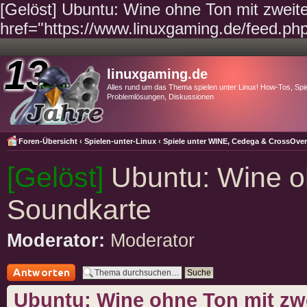
[Gelöst] Ubuntu: Wine ohne Ton mit zweit
href="https://www.linuxgaming.de/feed.ph
linuxgaming.de
Alles rund um das Thema spielen unter Linux! How-Tos, Spie
Problemlösungen, Diskussionen
Foren-Übersicht
‹
Spielen-unter-Linux
‹
Spiele unter WINE, Cedega & CrossOve
[Gelöst]
Ubuntu: Wine oh
Soundkarte
Moderator:
Moderator
Antwort schreiben
Ubuntu: Wine ohne Ton mit zw