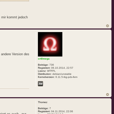
ei mir kommt jedoch
e andere Version des
crt0mega
Beiträge:
736
Registriert:
06.10.2014, 22:57
Lizenz:
WTFPL
Distribution:
debian/unstable
Kernelversion:
6.11.5-tkg-pds-llvm
Thomez
Beiträge:
7
Registriert:
04.11.2014, 22:06
iert es auch.. nur