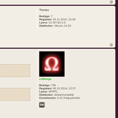
Thomez
Beiträge:
7
Registriert:
04.11.2014, 22:06
Lizenz:
CC BY-SA 3.0
Distribution:
Ubuntu 14.04
crt0mega
Beiträge:
736
Registriert:
06.10.2014, 22:57
Lizenz:
WTFPL
Distribution:
debian/unstable
Kernelversion:
6.11.5-tkg-pds-llvm