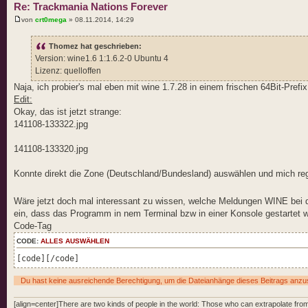
Re: Trackmania Nations Forever
von
crt0mega
» 08.11.2014, 14:29
Thomez hat geschrieben:
Version: wine1.6 1:1.6.2-0 Ubuntu 4
Lizenz: quelloffen
Naja, ich probier's mal eben mit wine 1.7.28 in einem frischen 64Bit-Prefi
Edit:
Okay, das ist jetzt strange:
141108-133322.jpg
141108-133320.jpg
Konnte direkt die Zone (Deutschland/Bundesland) auswählen und mich reg
Wäre jetzt doch mal interessant zu wissen, welche Meldungen WINE bei d
ein, dass das Programm in nem Terminal bzw in einer Konsole gestartet w
Code-Tag
CODE:
ALLES AUSWÄHLEN
[code][/code]
Du hast keine ausreichende Berechtigung, um die Dateianhänge dieses Beitrags anz
[align=center]There are two kinds of people in the world: Those who can extrapolate from 