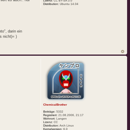
Lizenz:
CC BY-SA 3.0
Distribution:
Ubuntu 14.04
to", darin ein
 nicht)= )
ChemicalBrother
Beiträge:
5332
Registriert:
21.08.2006, 21:17
Wohnort:
Langen
Lizenz:
CC
Distribution:
Arch Linux
Kernelversion:
6.0