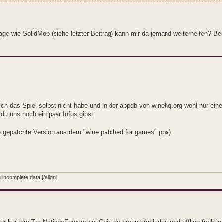
Frage wie SolidMob (siehe letzter Beitrag) kann mir da jemand weiterhelfen? B
h das Spiel selbst nicht habe und in der appdb von winehq.org wohl nur ein
n du uns noch ein paar Infos gibst.
e gepatchte Version aus dem "wine patched for games" ppa)
incomplete data.[/align]
or kurzem Tm NationsForever bei Chip.de heruntergeladen und offline funktion