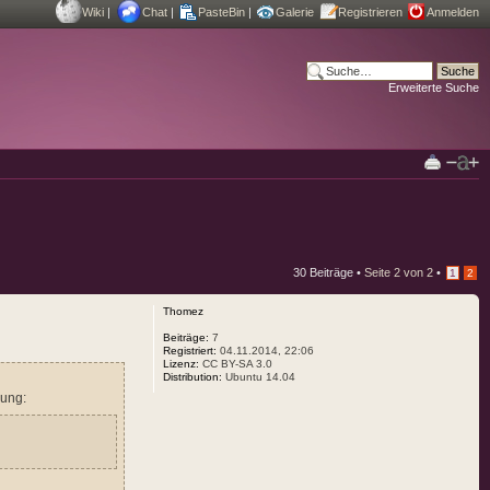
Wiki
|
Chat
|
PasteBin
|
Galerie
Registrieren
Anmelden
Erweiterte Suche
30 Beiträge •
Seite
2
von
2
•
1
2
Thomez
Beiträge:
7
Registriert:
04.11.2014, 22:06
Lizenz:
CC BY-SA 3.0
Distribution:
Ubuntu 14.04
dung: