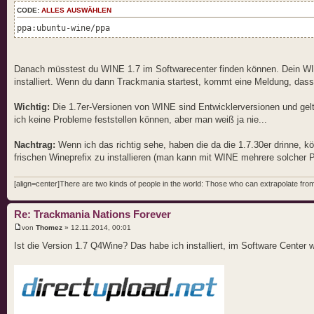
CODE:
ALLES AUSWÄHLEN
ppa:ubuntu-wine/ppa
Danach müsstest du WINE 1.7 im Softwarecenter finden können. Dein WINE 1
installiert. Wenn du dann Trackmania startest, kommt eine Meldung, dass
Wichtig:
Die 1.7er-Versionen von WINE sind Entwicklerversionen und gelten
ich keine Probleme feststellen können, aber man weiß ja nie...
Nachtrag:
Wenn ich das richtig sehe, haben die da die 1.7.30er drinne, k
frischen Wineprefix zu installieren (man kann mit WINE mehrere solcher Pr
[align=center]There are two kinds of people in the world: Those who can extrapolate from 
Re: Trackmania Nations Forever
von
Thomez
» 12.11.2014, 00:01
Ist die Version 1.7 Q4Wine? Das habe ich installiert, im Software Center wer