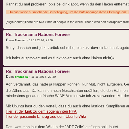
Kannst du mal probieren, ob's bei dir klappt, wenn du den Haken entferns
Du hast keine ausreichende Berechtigung, um die Dateianhänge dieses Beitrags anz
[align=center]There are two kinds of people in the world: Those who can extrapolate from 
Re: Trackmania Nations Forever
von
Thomez
» 11.11.2014, 21:32
Sorry, dass ich erst jetzt zurück schreibe, bin kurz davr einfach aufzugebe
Ich habs ausprobiert und es funktioniert auch ohne Haken nicht)=
Re: Trackmania Nations Forever
von
crt0mega
» 11.11.2014, 22:39
Ach verdammt, das hätte ja klappen können. Nur Mut, nicht aufgeben. G
die Zähne aus. Da kann ich noch Geschichten erzählen, die den Rahmen
mindestens genau so frische WINE-Version wie ich zu verwenden. Mit der l
Mit Ubuntu hast du den Vorteil, dass du auch ohne lästiges Kompilieren
Hier ist der Link zu dem sogenannten PPA
Hier der passende Eintrag aus dem Ubuntu-Wiki
Das, was man laut dem Wiki in der "APT-Zeile" einfügen soll, lautet