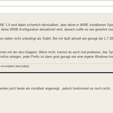
.6 wird dabei sicherlich deinstalliert, aber deine in WINE installierten Spie
 deine WINE-Konfiguration aktualisiert wird, danach
sollte
es wie gewohnt sta
 daher nicht unbedingt als Stabil. Bei mir läuft aktuell wie gesagt die 1.7.2
önnte mit der also klappen. Wenn nicht, kannst du auch mal probieren, das Spi
efixe anlegen, jeder Prefix ist dann grob gesagt wie eine eigene Windows-Insta
incomplete data.[/align]
den jetzt beide als installiert angezeigt.. jedoch funktioniert es noch nicht..