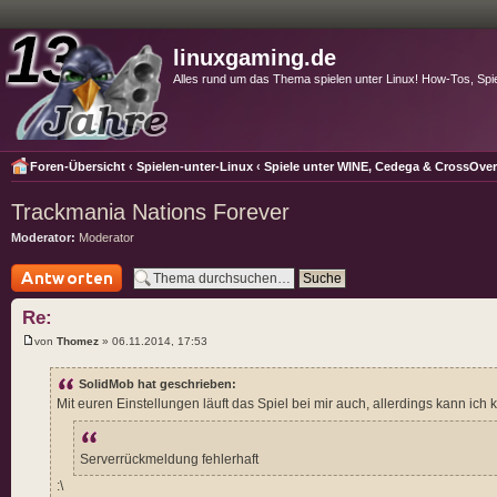
linuxgaming.de
Alles rund um das Thema spielen unter Linux! How-Tos, Spi
Foren-Übersicht
‹
Spielen-unter-Linux
‹
Spiele unter WINE, Cedega & CrossOve
Trackmania Nations Forever
Moderator:
Moderator
Antwort schreiben
Re:
von
Thomez
» 06.11.2014, 17:53
SolidMob hat geschrieben:
Mit euren Einstellungen läuft das Spiel bei mir auch, allerdings kann i
Serverrückmeldung fehlerhaft
:\