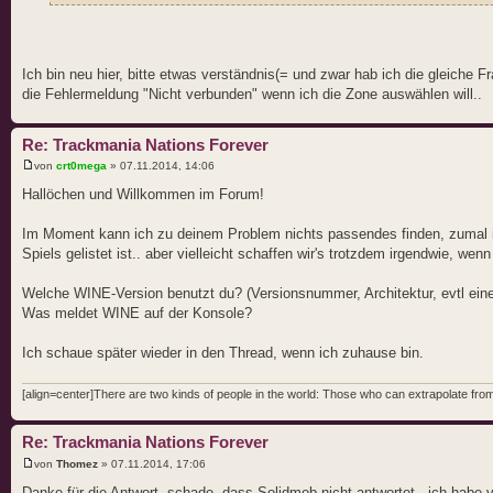
Ich bin neu hier, bitte etwas verständnis(= und zwar hab ich die gleiche 
die Fehlermeldung "Nicht verbunden" wenn ich die Zone auswählen will..
Re: Trackmania Nations Forever
von
crt0mega
» 07.11.2014, 14:06
Hallöchen und Willkommen im Forum!
Im Moment kann ich zu deinem Problem nichts passendes finden, zumal ic
Spiels gelistet ist.. aber vielleicht schaffen wir's trotzdem irgendwie, wen
Welche WINE-Version benutzt du? (Versionsnummer, Architektur, evtl ein
Was meldet WINE auf der Konsole?
Ich schaue später wieder in den Thread, wenn ich zuhause bin.
[align=center]There are two kinds of people in the world: Those who can extrapolate from 
Re: Trackmania Nations Forever
von
Thomez
» 07.11.2014, 17:06
Danke für die Antwort, schade, dass Solidmob nicht antwortet.. ich habe v