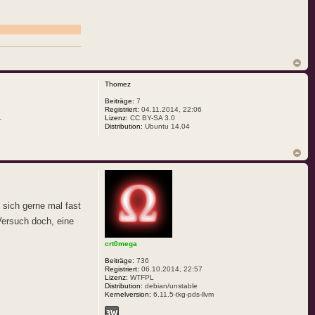
Thomez
Beiträge:
7
Registriert:
04.11.2014, 22:06
.
Lizenz:
CC BY-SA 3.0
Distribution:
Ubuntu 14.04
sich gerne mal fast
ersuch doch, eine
crt0mega
Beiträge:
736
Registriert:
06.10.2014, 22:57
Lizenz:
WTFPL
Distribution:
debian/unstable
Kernelversion:
6.11.5-tkg-pds-llvm