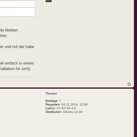
le bleiben
rten.
8er und mit der habe
el einfach in einem
llation für sich).
Thomez
Beiträge:
7
Registriert:
04.11.2014, 22:06
Lizenz:
CC BY-SA 3.0
Distribution:
Ubuntu 14.04