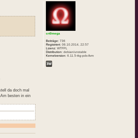
crt0mega
Beiträge:
736
Registriert:
06.10.2014, 22:57
Lizenz:
WTFPL
Distribution:
debian/unstable
Kernelversion:
6.11.5-tkg-pds-llvm
.
tell da doch mal
 Am besten in ein