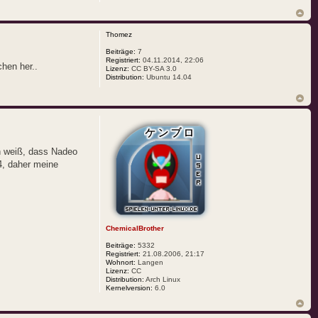
Thomez
Beiträge:
7
Registriert:
04.11.2014, 22:06
hen her..
Lizenz:
CC BY-SA 3.0
Distribution:
Ubuntu 14.04
ch weiß, dass Nadeo
14, daher meine
ChemicalBrother
Beiträge:
5332
Registriert:
21.08.2006, 21:17
Wohnort:
Langen
Lizenz:
CC
Distribution:
Arch Linux
Kernelversion:
6.0