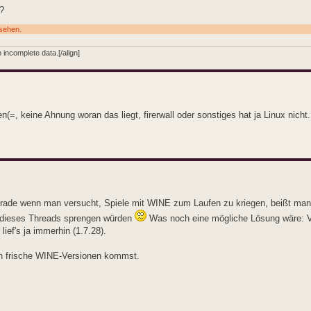
t?
usehen.
incomplete data.[/align]
n(=, keine Ahnung woran das liegt, firerwall oder sonstiges hat ja Linux nicht.
erade wenn man versucht, Spiele mit WINE zum Laufen zu kriegen, beißt man 
 dieses Threads sprengen würden
Was noch eine mögliche Lösung wäre: V
ief's ja immerhin (1.7.28).
 an frische WINE-Versionen kommst.