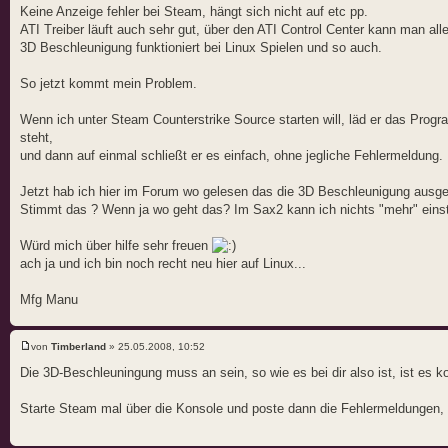
Keine Anzeige fehler bei Steam, hängt sich nicht auf etc pp.
ATI Treiber läuft auch sehr gut, über den ATI Control Center kann man all
3D Beschleunigung funktioniert bei Linux Spielen und so auch.
So jetzt kommt mein Problem.
Wenn ich unter Steam Counterstrike Source starten will, läd er das Pr
steht,
und dann auf einmal schließt er es einfach, ohne jegliche Fehlermeldung.
Jetzt hab ich hier im Forum wo gelesen das die 3D Beschleunigung ausg
Stimmt das ? Wenn ja wo geht das? Im Sax2 kann ich nichts "mehr" einste
Würd mich über hilfe sehr freuen
ach ja und ich bin noch recht neu hier auf Linux...
Mfg Manu
von
Timberland
» 25.05.2008, 10:52
Die 3D-Beschleuningung muss an sein, so wie es bei dir also ist, ist es ko
Starte Steam mal über die Konsole und poste dann die Fehlermeldungen, 