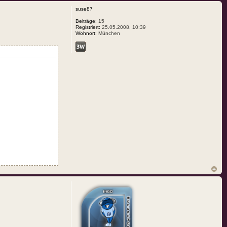
suse87
Beiträge:
15
Registriert:
25.05.2008, 10:39
Wohnort:
München