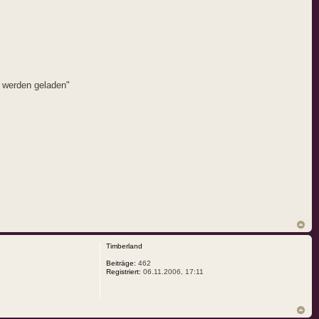
 werden geladen"
Timberland
Beiträge:
462
Registriert:
06.11.2006, 17:11