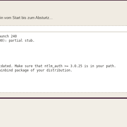
in vom Start bis zum Absturtz...
aunch 240
00): partial stub.
tdated. Make sure that ntlm_auth >= 3.0.25 is in your path.
winbind package of your distribution.
004b2e24} not registered
-891f-00aa004b2e24} could be created for context 0x1
x12b4010)
ffffffff)
->(ffffffff)
x12b4078)