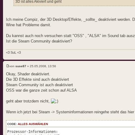
3D ist alles Akiviert und geht
Ich meine Compiz, der 3D Desktop/Effekte, _sollte_ deaktiviert werden. 
Wine hat Probleme damit.
Du kannst auch noch versuchen statt "OSS" , "ALSA" im Sound tab aus
Ist die Steam Community deaktiviert?
<3 SuL <3
von
suse87
» 25.05.2008, 13:56
Okay, Shader deaktiviert.
Die 3D Effekte sind auch deaktiviert
Steam Community ist auch deaktiviert
OSS war die ganze zeit schon auf ALSA
geht aber trotzdem nicht,
Wenn ich jetzt bei Steam -> Systeminformationen reingehe steht das hier
CODE:
ALLES AUSWÄHLEN
Prozessor-Informationen: