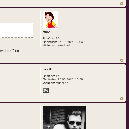
HEiDi
Beiträge:
79
Registriert:
27.10.2006, 12:04
Wohnort:
Lauterbach
"winbind" im
suse87
Beiträge:
15
Registriert:
25.05.2008, 10:39
Wohnort:
München