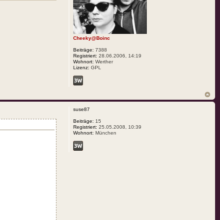
Cheeky@Boinc
Beiträge:
7388
Registriert:
28.06.2006, 14:19
Wohnort:
Werther
Lizenz:
GPL
suse87
Beiträge:
15
Registriert:
25.05.2008, 10:39
Wohnort:
München