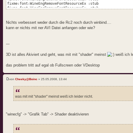
fixme:font:WineEngRemoveFontResourceEx :stub
fixme:font:WineEngRemoveFontResourceEx :stub
fixme:font:WineEngRemoveFontResourceEx :stub
fixme:font:WineEngRemoveFontResourceEx :stub
fixme:font:WineEngRemoveFontResourceEx :stub
Nichts verbessert weder durch die Rc2 noch durch winbind....
fixme:font:WineEngRemoveFontResourceEx :stub
kann er nichts mit ner AVI Datei anfangen oder wie?
fixme:font:WineEngRemoveFontResourceEx :stub
fixme:font:WineEngRemoveFontResourceEx :stub
fixme:font:WineEngRemoveFontResourceEx :stub
---
fixme:font:WineEngRemoveFontResourceEx :stub
fixme:font:WineEngRemoveFontResourceEx :stub
fixme:font:WineEngRemoveFontResourceEx :stub
3D ist alles Akiviert und geht, was mit mit "shader" meinst
weiß ich le
fixme:font:WineEngRemoveFontResourceEx :stub
fixme:avifile:AVIFileExit (): stub!
das problem tritt auf egal ob Fullscreen oder VDesktop
fixme:dbghelp:dump_system_info fill in CPU vendorID and feat
fixme:dbghelp:dump_system_info fill in CPU vendorID and feat
von
Cheeky@Boinc
» 25.05.2008, 13:44
was mit mit "shader" meinst weiß ich leider nicht.
"winecfg" -> "Grafik Tab" -> Shader deaktivieren