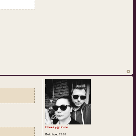
Cheeky@Boinc
Beiträge:
7388