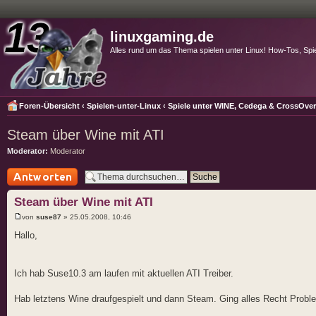
linuxgaming.de
Alles rund um das Thema spielen unter Linux! How-Tos, Spi
Foren-Übersicht
‹
Spielen-unter-Linux
‹
Spiele unter WINE, Cedega & CrossOve
Steam über Wine mit ATI
Moderator:
Moderator
Antwort schreiben
Steam über Wine mit ATI
von
suse87
» 25.05.2008, 10:46
Hallo,
Ich hab Suse10.3 am laufen mit aktuellen ATI Treiber.
Hab letztens Wine draufgespielt und dann Steam. Ging alles Recht Probl