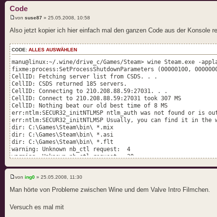
Code
von
suse87
» 25.05.2008, 10:58
Also jetzt kopier ich hier einfach mal den ganzen Code aus der Konsole re
CODE:
ALLES AUSWÄHLEN
manu@linux:~/.wine/drive_c/Games/Steam> wine Steam.exe -appl
fixme:process:SetProcessShutdownParameters (00000100, 000000
CellID: Fetching server list from CSDS. . .
CellID: CSDS returned 185 servers.
CellID: Connecting to 210.208.88.59:27031. . .
CellID: Connect to 210.208.88.59:27031 took 307 MS
CellID: Nothing beat our old best time of 8 MS
err:ntlm:SECUR32_initNTLMSP ntlm_auth was not found or is ou
err:ntlm:SECUR32_initNTLMSP Usually, you can find it in the 
dir: C:\Games\Steam\bin\ *.mix
dir: C:\Games\Steam\bin\ *.asi
dir: C:\Games\Steam\bin\ *.flt
warning: Unknown nb_ctl request: 4
warning: Unknown nb_ctl request: 30
err:ole:CoGetClassObject class {4590f811-1d3a-11d0-891f-00aa
err:ole:CoGetClassObject no class object {4590f811-1d3a-11d0
von
ing0
» 25.05.2008, 11:30
fixme:shdocvw:ViewObject_SetAdvise (0x1ac188)->(1 00000002 0
fixme:shdocvw:PersistStreamInit_InitNew (0x1ac188)
Man hörte von Probleme zwischen Wine und dem Valve Intro Filmchen.
fixme:shdocvw:WebBrowser_put_RegisterAsBrowser (0x1ac188)->(
fixme:shdocvw:WebBrowser_put_RegisterAsDropTarget (0x1ac188)
Versuch es mal mit
fixme:shdocvw:ViewObject_SetAdvise (0x1a9ce0)->(1 00000002 0
fixme:shdocvw:PersistStreamInit_InitNew (0x1a9ce0)