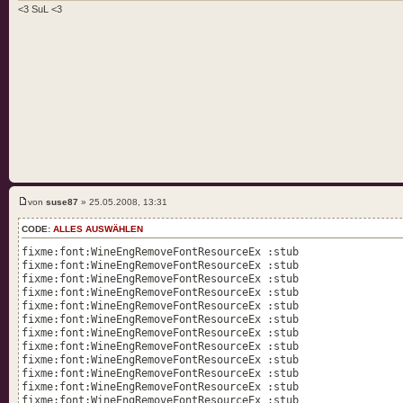
<3 SuL <3
fixme:d3d:IWineD3DDeviceImpl_EvictManagedResources (0x133c10
fixme:d3d:IWineD3DVolumeImpl_LockBox (0x1bb768) : pBox=0x33e
fixme:d3d:IWineD3DDeviceImpl_CreateQuery (0x133c10) Event qu
fixme:dbghelp:dump_system_info fill in CPU vendorID and feat
fixme:shdocvw:OleInPlaceObject_InPlaceDeactivate (0x1cab2a78
fixme:shdocvw:OleInPlaceObject_UIDeactivate (0x1cab2a78)
fixme:shdocvw:OleObject_Close (0x1cab2a78)->(1)
fixme:shdocvw:OleInPlaceObject_InPlaceDeactivate (0x1cb5c598
fixme:shdocvw:OleInPlaceObject_UIDeactivate (0x1cb5c598)
fixme:shdocvw:OleObject_Close (0x1cb5c598)->(1)
fixme:font:WineEngRemoveFontResourceEx :stub
fixme:font:WineEngRemoveFontResourceEx :stub
fixme:avifile:AVIFileExit (): stub!
von
suse87
» 25.05.2008, 13:31
CODE:
ALLES AUSWÄHLEN
fixme:font:WineEngRemoveFontResourceEx :stub
fixme:font:WineEngRemoveFontResourceEx :stub
fixme:font:WineEngRemoveFontResourceEx :stub
fixme:font:WineEngRemoveFontResourceEx :stub
fixme:font:WineEngRemoveFontResourceEx :stub
fixme:font:WineEngRemoveFontResourceEx :stub
fixme:font:WineEngRemoveFontResourceEx :stub
fixme:font:WineEngRemoveFontResourceEx :stub
fixme:font:WineEngRemoveFontResourceEx :stub
fixme:font:WineEngRemoveFontResourceEx :stub
fixme:font:WineEngRemoveFontResourceEx :stub
fixme:font:WineEngRemoveFontResourceEx :stub