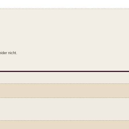
ider nicht.
ure set
ure set