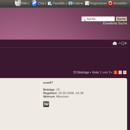
Wiki
|
Chat
|
PasteBin
|
Galerie
Registrieren
Anmelden
Erweiterte Suche
33 Beiträge •
Seite
1
von
3
•
1
2
3
suse87
Beiträge:
15
Registriert:
25.05.2008, 10:39
Wohnort:
München