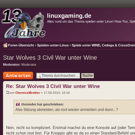
linuxgaming.de
Alles rund um das Thema spielen unter Linux! How-Tos, Spi
Foren-Übersicht
‹
Spielen-unter-Linux
‹
Spiele unter WINE, Cedega & CrossOve
Star Wolves 3 Civil War unter Wine
Moderator:
Moderator
Antwort schreiben
Re: Star Wolves 3 Civil War unter Wine
von
ChemicalBrother
» 17.09.2014, 10:16
thromder hat geschrieben:
Also Sitzung abmelden, als root wieder anmelden und dann...?
Nein, nicht so kompliziert. Erstmal machst du eine Konsole auf (oder Term
nicht schon root bist. Für Knoppix gibt es da so einen Standard-Befehl u