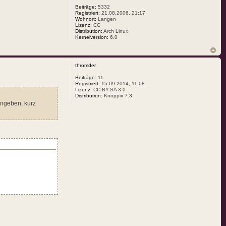
Beiträge:
5332
Registriert:
21.08.2006, 21:17
Wohnort:
Langen
Lizenz:
CC
Distribution:
Arch Linux
Kernelversion:
6.0
thromder
Beiträge:
11
Registriert:
15.09.2014, 11:08
Lizenz:
CC BY-SA 3.0
Distribution:
Knoppix 7.3
ingeben, kurz