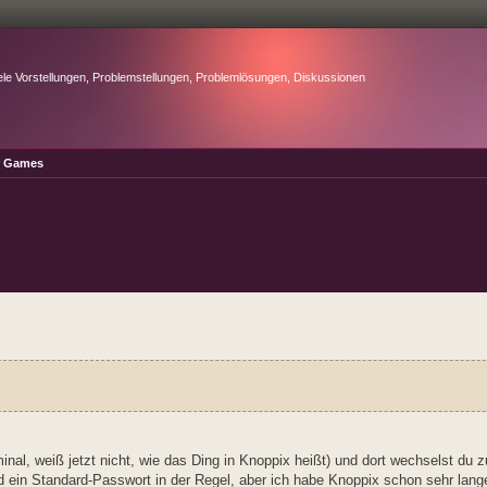
ele Vorstellungen, Problemstellungen, Problemlösungen, Diskussionen
r Games
inal, weiß jetzt nicht, wie das Ding in Knoppix heißt) und dort wechselst du 
nd ein Standard-Passwort in der Regel, aber ich habe Knoppix schon sehr lang