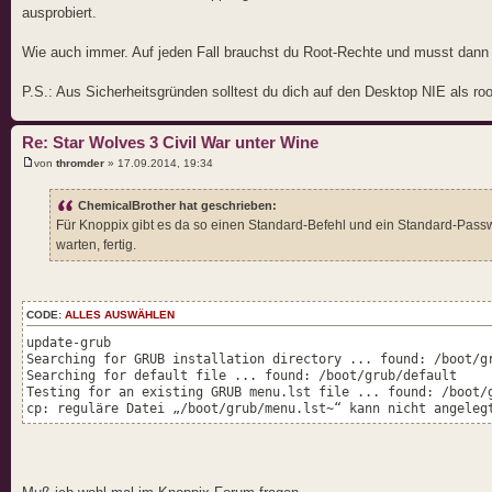
ausprobiert.
Wie auch immer. Auf jeden Fall brauchst du Root-Rechte und musst dann nu
P.S.: Aus Sicherheitsgründen solltest du dich auf den Desktop NIE als ro
Re: Star Wolves 3 Civil War unter Wine
von
thromder
» 17.09.2014, 19:34
ChemicalBrother hat geschrieben:
Für Knoppix gibt es da so einen Standard-Befehl und ein Standard-Passwo
warten, fertig.
CODE:
ALLES AUSWÄHLEN
update-grub
Searching for GRUB installation directory ... found: /boot/g
Searching for default file ... found: /boot/grub/default
Testing for an existing GRUB menu.lst file ... found: /boot/
cp: reguläre Datei „/boot/grub/menu.lst~“ kann nicht angeleg