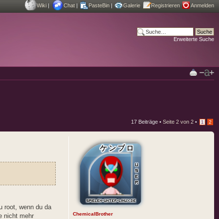
Wiki
|
Chat
|
PasteBin
|
Galerie
Registrieren
Anmelden
Erweiterte Suche
17 Beiträge •
Seite
2
von
2
•
1
2
zu root, wenn du da
ChemicalBrother
e nicht mehr