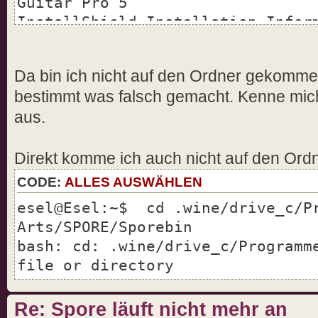
Guitar Pro 5 
InstallShield Installation Infor
Player
Internet Explorer
Da bin ich nicht auf den Ordner gekommen
esel@Esel:~/.wine/drive_c/Progra
bestimmt was falsch gemacht. Kenne mich
Arts
aus.
bash: cd: Electronic: No such fi
esel@Esel:~/.wine/drive_c/Progra
Direkt komme ich auch nicht auf den Ordn
CODE:
ALLES AUSWÄHLEN
esel@Esel:~$ cd .wine/drive_c/P
Arts/SPORE/Sporebin
bash: cd: .wine/drive_c/Programm
file or directory
Re: Spore läuft nicht mehr an