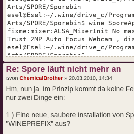
Arts/SPORE/Sporebin
esel@Esel:~/.wine/drive_c/Progra
Arts/SPORE/Sporebin$ wine SporeA
fixme:mixer:ALSA_MixerInit No ma
Trust 2MP Auto Focus Webcam , di
esel@Esel:~/.wine/drive_c/Progra
Arts/SPORE/Sporebin$
Re: Spore läuft nicht mehr an
von
ChemicalBrother
» 20.03.2010, 14:34
Hm, nun ja. Im Prinzip kommt da keine Fe
nur zwei Dinge ein:
1.) Eine neue, saubere Installation von S
"WINEPREFIX" aus?