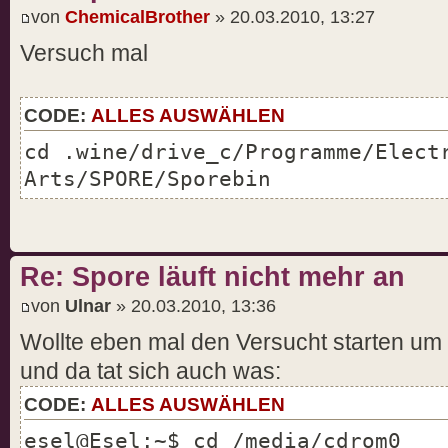
von
ChemicalBrother
» 20.03.2010, 13:27
Versuch mal
CODE:
ALLES AUSWÄHLEN
cd .wine/drive_c/Programme/Elect
Arts/SPORE/Sporebin
Re: Spore läuft nicht mehr an
von
Ulnar
» 20.03.2010, 13:36
Wollte eben mal den Versucht starten um
und da tat sich auch was:
CODE:
ALLES AUSWÄHLEN
esel@Esel:~$ cd /media/cdrom0