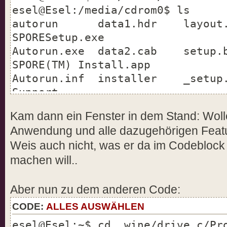
esel@Esel:/media/cdrom0$ ls
autorun data1.hdr layout.
SPORESetup.exe
Autorun.exe data2.cab setup
SPORE(TM) Install.app
Autorun.inf installer _se
Support
data1.cab ISSetup.dll setup.
Kam dann ein Fenster in dem Stand: Wolle
esel@Esel:/media/cdrom0$ wine au
Anwendung und alle dazugehörigen Featur
esel@Esel:/media/cdrom0$ wine au
Weis auch nicht, was er da im Codebloc
esel@Esel:/media/cdrom0$ wine SP
machen will..
fixme:mixer:ALSA_MixerInit No ma
Trust 2MP Auto Focus Webcam , di
esel@Esel:/media/cdrom0$ fixme:r
Aber nun zu dem anderen Code:
(0x33285c) using GetSystemInfo()
CODE:
ALLES AUSWÄHLEN
esel@Esel:~$ cd .wine/drive_c/Pr