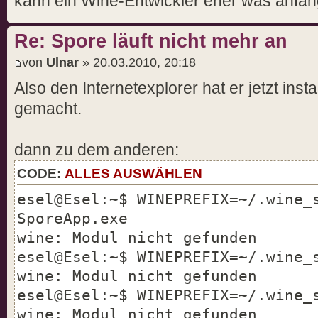
kann ein Wine-Entwickler eher was anfang
Re: Spore läuft nicht mehr an
von
Ulnar
» 20.03.2010, 20:18
Also den Internetexplorer hat er jetzt inst
gemacht.
dann zu dem anderen:
CODE:
ALLES AUSWÄHLEN
esel@Esel:~$ WINEPREFIX=~/.wine_
SporeApp.exe
wine: Modul nicht gefunden
esel@Esel:~$ WINEPREFIX=~/.wine_
wine: Modul nicht gefunden
esel@Esel:~$ WINEPREFIX=~/.wine_
wine: Modul nicht gefunden