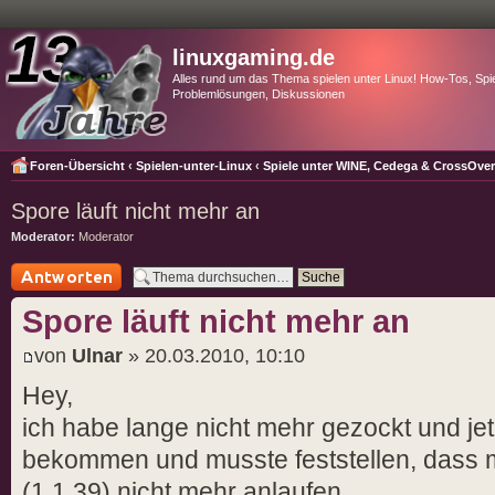
linuxgaming.de
Alles rund um das Thema spielen unter Linux! How-Tos, Spie
Problemlösungen, Diskussionen
Foren-Übersicht
‹
Spielen-unter-Linux
‹
Spiele unter WINE, Cedega & CrossOve
Spore läuft nicht mehr an
Moderator:
Moderator
Antwort schreiben
Spore läuft nicht mehr an
von
Ulnar
» 20.03.2010, 10:10
Hey,
ich habe lange nicht mehr gezockt und jet
bekommen und musste feststellen, dass 
(1.1.39) nicht mehr anlaufen..