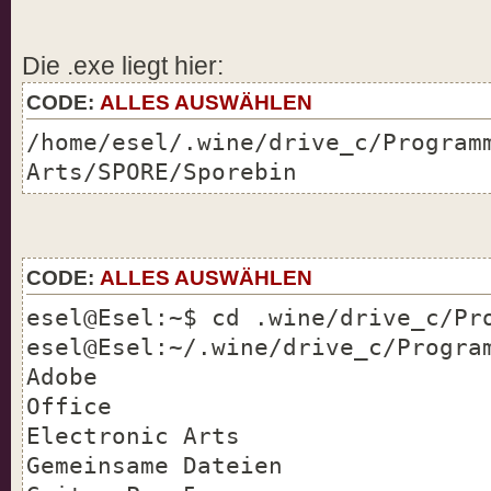
Die .exe liegt hier:
CODE:
ALLES AUSWÄHLEN
/home/esel/.wine/drive_c/Program
Arts/SPORE/Sporebin
CODE:
ALLES AUSWÄHLEN
esel@Esel:~$ cd .wine/drive_c/Pr
esel@Esel:~/.wine/drive_c/Progra
Adobe Mic
Office
Electronic Art
Gemeinsame Dateie