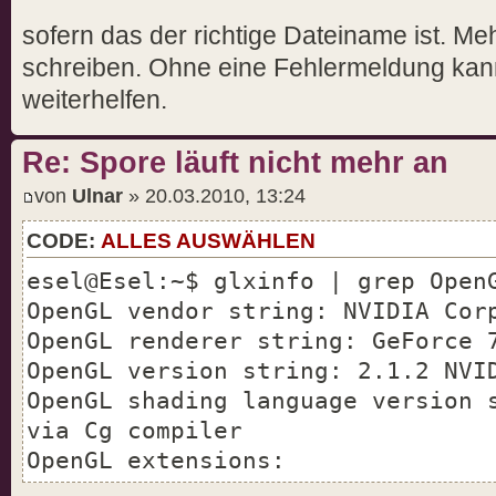
sofern das der richtige Dateiname ist. Meh
schreiben. Ohne eine Fehlermeldung kann
weiterhelfen.
Re: Spore läuft nicht mehr an
von
Ulnar
» 20.03.2010, 13:24
CODE:
ALLES AUSWÄHLEN
esel@Esel:~$ glxinfo | grep Open
OpenGL vendor string: NVIDIA Cor
OpenGL renderer string: GeForce 
OpenGL version string: 2.1.2 NVI
OpenGL shading language version 
via Cg compiler
OpenGL extensions: