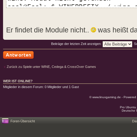
esel@Esel:~$ WINEPREFIX=~/.wine_
SporeApp.exe
wine: Modul nicht gefunden
Er findet die Module nicht..
was heißt d
esel@Esel:~$ cd
.wine_spore/drive_c/Programme/El
Beiträge der letzten Zeit anzeigen:
S
Arts/SPORE/Sporebin
bash: cd: .wine_spore/drive_c/Pr
Antwort schreiben
Arts/SPORE/Sporebin: No such fil
Zurück zu Spiele unter WINE, Cedega & CrossOver Games
esel@Esel:~$ WINEPREFIX=~/.wine_
SporeApp.exe
WER IST ONLINE?
Mitglieder in diesem Forum: 0 Mitglieder und 1 Gast
wine: Modul nicht gefunden
esel@Esel:~$
© www.linuxgaming.de - Powered
Pro Ubuntu 
Deutsche 
Foren-Übersicht
Da