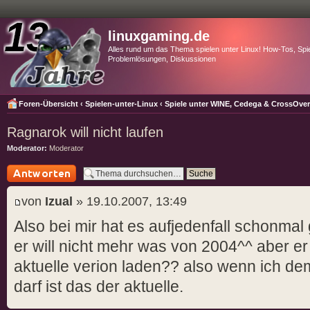
linuxgaming.de
Alles rund um das Thema spielen unter Linux! How-Tos, Spie
Problemlösungen, Diskussionen
Foren-Übersicht
‹
Spielen-unter-Linux
‹
Spiele unter WINE, Cedega & CrossOve
Ragnarok will nicht laufen
Moderator:
Moderator
Antwort schreiben
von
Izual
» 19.10.2007, 13:49
Also bei mir hat es aufjedenfall schonmal
er will nicht mehr was von 2004^^ aber er 
aktuelle verion laden?? also wenn ich d
darf ist das der aktuelle.