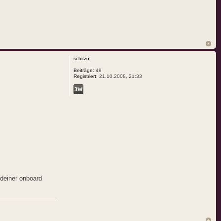
schitzo
Beiträge:
49
Registriert:
21.10.2008, 21:33
i deiner onboard