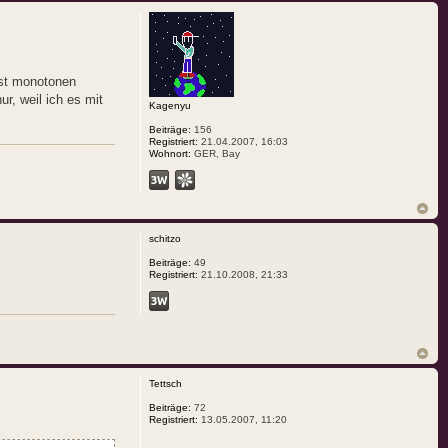
rst monotonen
r, weil ich es mit
Kagenyu
Beiträge:
156
Registriert:
21.04.2007, 16:03
Wohnort:
GER, Bay
schitzo
Beiträge:
49
Registriert:
21.10.2008, 21:33
Tettsch
Beiträge:
72
Registriert:
13.05.2007, 11:20