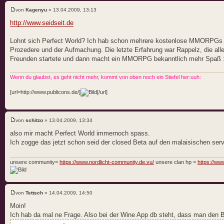
von
Kagenyu
» 13.04.2009, 13:13
http://www.seidseit.de
Lohnt sich Perfect World? Ich hab schon mehrere kostenlose MMORPGs a
Prozedere und der Aufmachung. Die letzte Erfahrung war Rappelz, die aller
Freunden startete und dann macht ein MMORPG bekanntlich mehr Spaß :
Wenn du glaubst, es geht nicht mehr, kommt von oben noch ein Stiefel her:uuh:
[url=http://www.publicons.de/]
[/url]
von
schitzo
» 13.04.2009, 13:34
also mir macht Perfect World immernoch spass.
Ich zogge das jetzt schon seid der closed Beta auf den malaisischen serv
unsere community=
https://www.nordlicht-community.de.vu/
unsere clan hp =
https://www
von
Tettsch
» 14.04.2009, 14:50
Moin!
Ich hab da mal ne Frage. Also bei der Wine App db steht, dass man den B