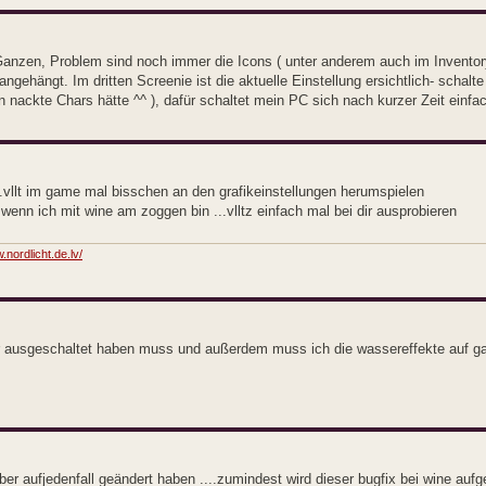
Ganzen, Problem sind noch immer die Icons ( unter anderem auch im Inventory
gehängt. Im dritten Screenie ist die aktuelle Einstellung ersichtlich- schalte
n nackte Chars hätte ^^ ), dafür schaltet mein PC sich nach kurzer Zeit einfac
..vllt im game mal bisschen an den grafikeinstellungen herumspielen
enn ich mit wine am zoggen bin ...vlltz einfach mal bei dir ausprobieren
.nordlicht.de.lv/
er ausgeschaltet haben muss und außerdem muss ich die wassereffekte auf ga
er aufjedenfall geändert haben ....zumindest wird dieser bugfix bei wine aufgel