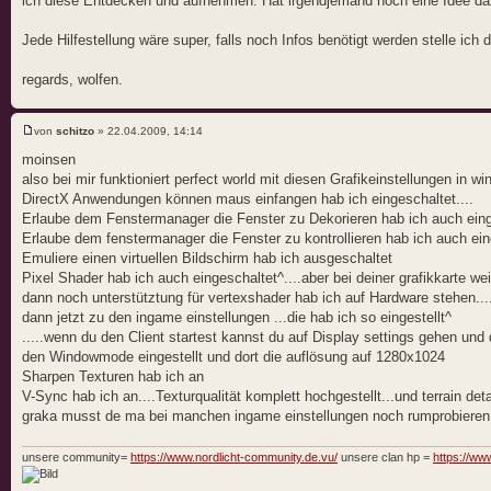
ich diese Entdecken und aufnehmen. Hat irgendjemand noch eine Idee d
Jede Hilfestellung wäre super, falls noch Infos benötigt werden stelle ich 
regards, wolfen.
von
schitzo
» 22.04.2009, 14:14
moinsen
also bei mir funktioniert perfect world mit diesen Grafikeinstellungen in wi
DirectX Anwendungen können maus einfangen hab ich eingeschaltet....
Erlaube dem Fenstermanager die Fenster zu Dekorieren hab ich auch einge
Erlaube dem fenstermanager die Fenster zu kontrollieren hab ich auch eing
Emuliere einen virtuellen Bildschirm hab ich ausgeschaltet
Pixel Shader hab ich auch eingeschaltet^....aber bei deiner grafikkarte we
dann noch unterstütztung für vertexshader hab ich auf Hardware stehen...
dann jetzt zu den ingame einstellungen ...die hab ich so eingestellt^
.....wenn du den Client startest kannst du auf Display settings gehen und 
den Windowmode eingestellt und dort die auflösung auf 1280x1024
Sharpen Texturen hab ich an
V-Sync hab ich an....Texturqualität komplett hochgestellt...und terrain deta
graka musst de ma bei manchen ingame einstellungen noch rumprobieren 
unsere community=
https://www.nordlicht-community.de.vu/
unsere clan hp =
https://www