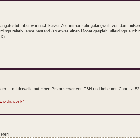
ngetestet, aber war nach kurzer Zeit immer sehr gelangweilt von dem äuße
dings relativ lange bestand (so etwas einen Monat gespielt, allerdings auch nu
D).
ern ....mittlerweile auf einen Privat server von TBN und habe nen Char Lvl 52
.nordlicht.de.lv/
efehl: