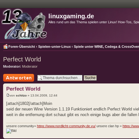
linuxgaming.de
Alles rund um das Thema spielen unter Linux! How-Tos, Spi
Foren-Übersicht
‹
Spielen-unter-Linux
‹
Spiele unter WINE, Cedega & CrossOve
Perfect World
Moderator:
Moderator
Antwort schreiben
Perfect World
von
schitzo
» 13.04.2009, 12:44
[attach]1802[/attach]Moin
seid der neuen Wine Version 1.1.19 Funktioniert endlich Perfect World v
weit in die entfernung dort schaut gibt es noch einige bugs aber die falle
unsere community=
https://www.nordlicht-community.de.vu/
unsere clan hp =
https://www