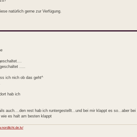
azu?
diese natürlich gerne zur Verfügung.
ne
schaltet....
eschaltet .....
iss ich nich ob das geht^
.
dort hab ich
ils auch....den rest hab ich runtergestellt...und bei mir klappt es so...aber be
wie es halt am besten klappt
.nordlicht.de.lv/