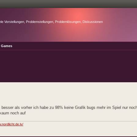
ele Vorstellungen, Problemstellungen, Problemlösungen, Diskussionen
r Games
iel besser als vorher ich habe zu 98% keine Grafik bugs mehr im Spiel nur n
n kaum noch auf
.nordlicht.de.lv/