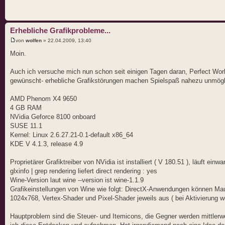
Erhebliche Grafikprobleme...
von
wolfen
» 22.04.2009, 13:40
Moin.
Auch ich versuche mich nun schon seit einigen Tagen daran, Perfect Wo
gewünscht- erhebliche Grafikstörungen machen Spielspaß nahezu unmög
AMD Phenom X4 9650
4 GB RAM
NVidia Geforce 8100 onboard
SUSE 11.1
Kernel: Linux 2.6.27.21-0.1-default x86_64
KDE V 4.1.3, release 4.9
Proprietärer Grafiktreiber von NVidia ist installiert ( V 180.51 ), läuft einw
glxinfo | grep rendering liefert direct rendering : yes
Wine-Version laut wine --version ist wine-1.1.9
Grafikeinstellungen von Wine wie folgt: DirectX-Anwendungen können Maus e
1024x768, Vertex-Shader und Pixel-Shader jeweils aus ( bei Aktivierung we
Hauptproblem sind die Steuer- und Itemicons, die Gegner werden mittler