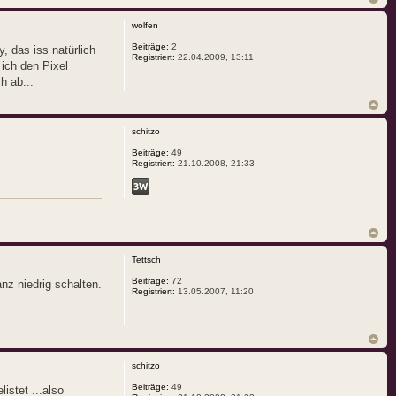
wolfen
Beiträge:
2
, das iss natürlich
Registriert:
22.04.2009, 13:11
 ich den Pixel
h ab...
schitzo
Beiträge:
49
Registriert:
21.10.2008, 21:33
Tettsch
Beiträge:
72
nz niedrig schalten.
Registriert:
13.05.2007, 11:20
schitzo
Beiträge:
49
istet ...also