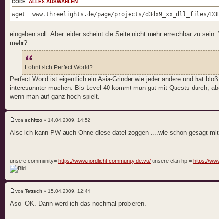
CODE:
ALLES AUSWÄHLEN
wget www.threelights.de/page/projects/d3dx9_xx_dll_files/D3
eingeben soll. Aber leider scheint die Seite nicht mehr erreichbar zu se
mehr?
Lohnt sich Perfect World?
Perfect World ist eigentlich ein Asia-Grinder wie jeder andere und hat blo
interesannter machen. Bis Level 40 kommt man gut mit Quests durch, aber
wenn man auf ganz hoch spielt.
von
schitzo
» 14.04.2009, 14:52
Also ich kann PW auch Ohne diese datei zoggen ....wie schon gesagt mit w
unsere community=
https://www.nordlicht-community.de.vu/
unsere clan hp =
https://www
von
Tettsch
» 15.04.2009, 12:44
Aso, OK. Dann werd ich das nochmal probieren.