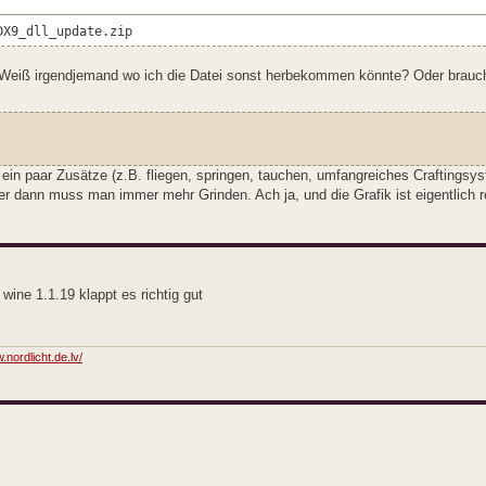
DX9_dll_update.zip
in. Weiß irgendjemand wo ich die Datei sonst herbekommen könnte? Oder brauch
ß ein paar Zusätze (z.B. fliegen, springen, tauchen, umfangreiches Craftingsys
 dann muss man immer mehr Grinden. Ach ja, und die Grafik ist eigentlich r
ine 1.1.19 klappt es richtig gut
.nordlicht.de.lv/