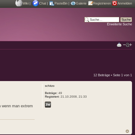
Wiki
|
Chat
|
PasteBin
|
Galerie
Registrieren
Anmelden
Erweiterte Suche
12 Beiträge • Seite
1
von
1
schitzo
Beiträge:
49
Registriert:
21.10.2008, 21:33
och wenn man extrem