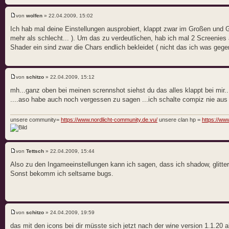
von
wolfen
» 22.04.2009, 15:02
Ich hab mal deine Einstellungen ausprobiert, klappt zwar im Großen und 
mehr als schlecht... ). Um das zu verdeutlichen, hab ich mal 2 Screenies an
Shader ein sind zwar die Chars endlich bekleidet ( nicht das ich was gege
von
schitzo
» 22.04.2009, 15:12
mh...ganz oben bei meinen scrennshot siehst du das alles klappt bei mir.
....aso habe auch noch vergessen zu sagen ...ich schalte compiz nie aus w
unsere community=
https://www.nordlicht-community.de.vu/
unsere clan hp =
https://www
von
Tettsch
» 22.04.2009, 15:44
Also zu den Ingameeinstellungen kann ich sagen, dass ich shadow, glitt
Sonst bekomm ich seltsame bugs.
von
schitzo
» 24.04.2009, 19:59
das mit den icons bei dir müsste sich jetzt nach der wine version 1.1.20 ab