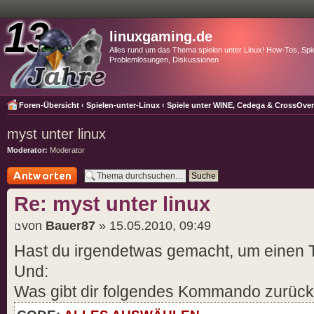
linuxgaming.de
Alles rund um das Thema spielen unter Linux! How-Tos, Spie
Problemlösungen, Diskussionen
Foren-Übersicht
‹
Spielen-unter-Linux
‹
Spiele unter WINE, Cedega & CrossOve
myst unter linux
Moderator:
Moderator
Antwort schreiben
Re: myst unter linux
von
Bauer87
» 15.05.2010, 09:49
Hast du irgendetwas gemacht, um einen Tr
Und:
Was gibt dir folgendes Kommando zurüc