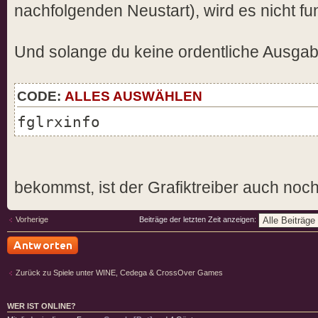
nachfolgenden Neustart), wird es nicht fu
Und solange du keine ordentliche Ausga
CODE:
ALLES AUSWÄHLEN
fglrxinfo
bekommst, ist der Grafiktreiber auch noch ni
Vorherige
Beiträge der letzten Zeit anzeigen:
Antwort schreiben
Zurück zu Spiele unter WINE, Cedega & CrossOver Games
WER IST ONLINE?