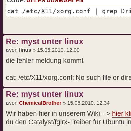
CODE:
ALLES AUSWÄHLEN
cat /etc/X11/xorg.conf | grep Dr
Re: myst unter linux
von
linus
» 15.05.2010, 12:00
die fehler meldung kommt
cat: /etc/X11/xorg.conf: No such file or dir
Re: myst unter linux
von
ChemicalBrother
» 15.05.2010, 12:34
Wir haben hier in unserem Wiki -->
hier k
du den Catalyst/fglrx-Treiber für Ubuntu in