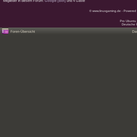
Mitglieder in diesem Forum:
Google [Bot]
und 4 Gäste
© www.linuxgaming.de - Powered
Pro Ubuntu 
Deutsche 
Foren-Übersicht
Da