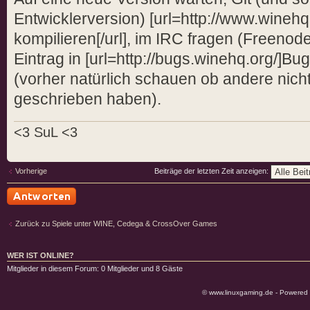
fixme:win:EnumDisplayDevicesW
Entwicklerversion) [url=http://www.winehq.o
((null),0,0x33edac,0x00000000), 
kompilieren[/url], im IRC fragen (Freenod
fixme:win:EnumDisplayDevicesW
Eintrag in [url=http://bugs.winehq.org/]Bugz
((null),0,0x33ecfc,0x00000000), 
(vorher natürlich schauen ob andere nich
fixme:win:EnumDisplayDevicesW
geschrieben haben).
((null),0,0x33f2d0,0x00000000), 
fixme:win:EnumDisplayDevicesW
<3 SuL <3
((null),0,0x33f5b0,0x00000000), 
fixme:win:EnumDisplayDevicesW
Vorherige
Beiträge der letzten Zeit anzeigen:
((null),0,0x33f5a8,0x00000000), 
fixme:win:EnumDisplayDevicesW
Antwort schreiben
((null),0,0x33f530,0x00000000), 
Zurück zu Spiele unter WINE, Cedega & CrossOver Games
fixme:win:EnumDisplayDevicesW
((null),0,0x33f520,0x00000000), 
WER IST ONLINE?
Mitglieder in diesem Forum: 0 Mitglieder und 8 Gäste
fixme:system:SystemParametersInf
action: 113 (SPI_SETMOUSESPEED)
© www.linuxgaming.de - Powered