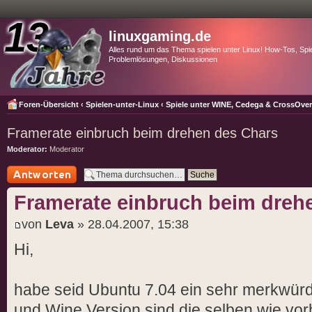
linuxgaming.de
Alles rund um das Thema spielen unter Linux! How-Tos, Spie
Problemlösungen, Diskussionen
Foren-Übersicht
‹
Spielen-unter-Linux
‹
Spiele unter WINE, Cedega & CrossOve
Framerate einbruch beim drehen des Chars
Moderator:
Moderator
Antwort schreiben
Framerate einbruch beim dreh
von
Leva
» 28.04.2007, 15:38
Hi,
habe seid Ubuntu 7.04 ein sehr merkwürdi
und Wine Version sind die selben wie vor