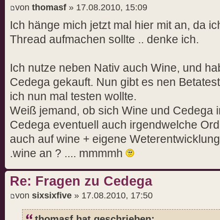
von
thomasf
» 17.08.2010, 15:09
Ich hänge mich jetzt mal hier mit an, da 
Thread aufmachen sollte .. denke ich.
Ich nutze neben Nativ auch Wine, und hab
Cedega gekauft. Nun gibt es nen Betatest
ich nun mal testen wollte.
Weiß jemand, ob sich Wine und Cedega i
Cedega eventuell auch irgendwelche Ordn
auch auf wine + eigene Weterentwicklung .
.wine an ? .... mmmmh
Re: Fragen zu Cedega
von
sixsixfive
» 17.08.2010, 17:50
thomasf hat geschrieben: