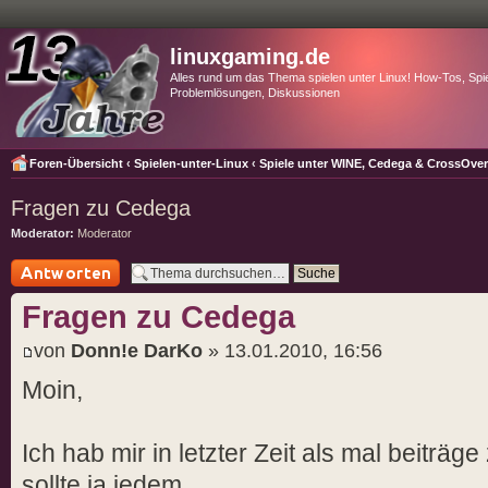
linuxgaming.de
Alles rund um das Thema spielen unter Linux! How-Tos, Spie
Problemlösungen, Diskussionen
Foren-Übersicht
‹
Spielen-unter-Linux
‹
Spiele unter WINE, Cedega & CrossOve
Fragen zu Cedega
Moderator:
Moderator
Antwort schreiben
Fragen zu Cedega
von
Donn!e DarKo
» 13.01.2010, 16:56
Moin,
Ich hab mir in letzter Zeit als mal beiträ
sollte ja jedem