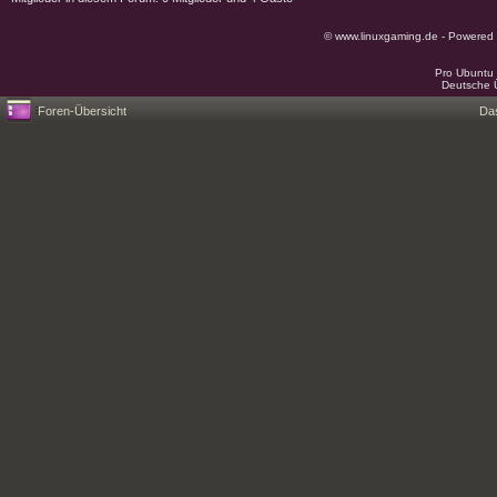
© www.linuxgaming.de - Powered
Pro Ubuntu 
Deutsche 
Foren-Übersicht
Da