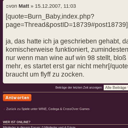
von
Matt
» 15.12.2007, 11:03
[quote=Burn_Baby,index.php?
page=Thread&postID=18739#post18739]
ja, das hatte ich ja geschrieben gehabt, 
komischerweise funktioniert, zumindesten
nur wenn man wine auf win 98 stellt, bloß fu
mehr, es startet erst gar nicht mehr[/quo
braucht um flyff zu zocken.
Beiträge der letzten Zeit anzeigen:
Antwort schreiben
Zurück zu Spiele unter WINE, Cedega & CrossOver Games
WER IST ONLINE?
Mitglieder in diesem Forum: 0 Mitglieder und 4 Gäste