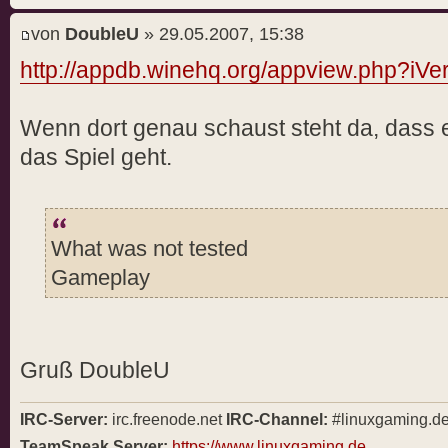
von
DoubleU
» 29.05.2007, 15:38
http://appdb.winehq.org/appview.php?iVe
Wenn dort genau schaust steht da, dass er
das Spiel geht.
What was not tested
Gameplay
Gruß DoubleU
IRC-Server:
irc.freenode.net
IRC-Channel:
#linuxgaming.d
TeamSpeak Server:
https://www.linuxgaming.de