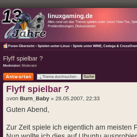
linuxgaming.de
Alles rund um das Thema spielen unter Linux! How-Tos, Spie
Problemlösungen, Diskussionen
Foren-Übersicht
‹
Spielen-unter-Linux
‹
Spiele unter WINE, Cedega & CrossOve
Flyff spielbar ?
Moderator:
Moderator
Antwort schreiben
Flyff spielbar ?
von
Burn_Baby
» 28.05.2007, 22:33
Guten Abend,
Zur Zeit spiele ich eigentlich am meisten Fly
Nun wollte ich dies auf Ubuntu ausprobiere