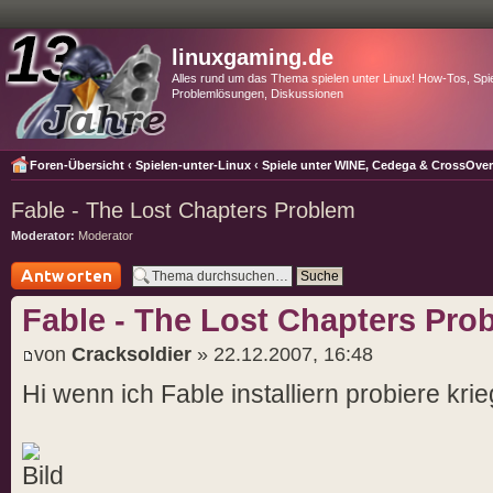
linuxgaming.de
Alles rund um das Thema spielen unter Linux! How-Tos, Spie
Problemlösungen, Diskussionen
Foren-Übersicht
‹
Spielen-unter-Linux
‹
Spiele unter WINE, Cedega & CrossOve
Fable - The Lost Chapters Problem
Moderator:
Moderator
Antwort schreiben
Fable - The Lost Chapters Pro
von
Cracksoldier
» 22.12.2007, 16:48
Hi wenn ich Fable installiern probiere kr