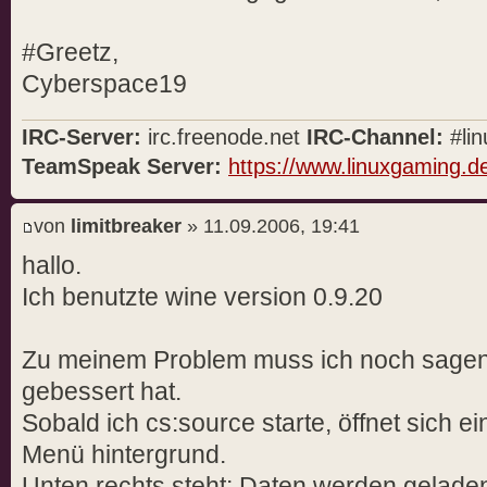
#Greetz,
Cyberspace19
IRC-Server:
irc.freenode.net
IRC-Channel:
#lin
TeamSpeak Server:
https://www.linuxgaming.d
von
limitbreaker
» 11.09.2006, 19:41
hallo.
Ich benutzte wine version 0.9.20
Zu meinem Problem muss ich noch sagen,
gebessert hat.
Sobald ich cs:source starte, öffnet sich e
Menü hintergrund.
Unten rechts steht: Daten werden geladen