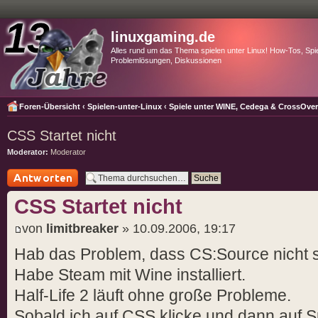
linuxgaming.de
Alles rund um das Thema spielen unter Linux! How-Tos, Spie
Problemlösungen, Diskussionen
Foren-Übersicht
‹
Spielen-unter-Linux
‹
Spiele unter WINE, Cedega & CrossOve
CSS Startet nicht
Moderator:
Moderator
Antwort schreiben
CSS Startet nicht
von
limitbreaker
» 10.09.2006, 19:17
Hab das Problem, dass CS:Source nicht st
Habe Steam mit Wine installiert.
Half-Life 2 läuft ohne große Probleme.
Sobald ich auf CSS klicke und dann auf S