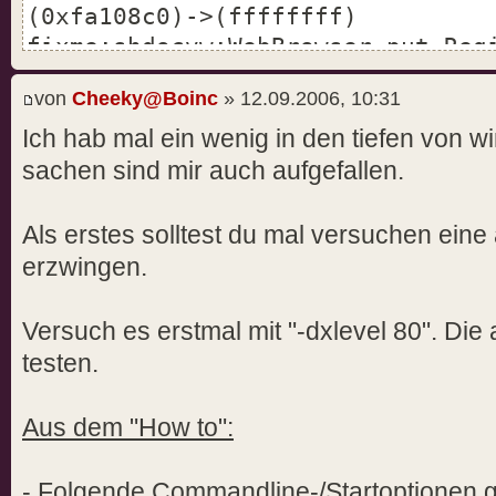
(0xfa108c0)->(ffffffff)
fixme:shdocvw:WebBrowser_put_Reg
(0xfa108c0)->(ffffffff)
von
Cheeky@Boinc
» 12.09.2006, 10:31
fixme:shdocvw:WebBrowser_put_Sil
(ffffffff)
Ich hab mal ein wenig in den tiefen von w
fixme:process:SetProcessWorkingS
sachen sind mir auch aufgefallen.
(0xffffffff,-1,-1): stub - harml
fixme:midi:OSS_MidiInit Synthesi
Als erstes solltest du mal versuchen eine
Not supported yet (please report
erzwingen.
fixme:d3d:IWineD3DImpl_GetDevice
directx9 is nonexistent at the m
Versuch es erstmal mit "-dxlevel 80". Di
fixme:ole:CoInitializeSecurity (
testen.
(nil),0,3,(nil),0,(nil)) - stub!
err:ole:CoGetClassObject class {
Aus dem "How to":
891f-00aa004b2e24} not registere
err:ole:CoGetClassObject no clas
- Folgende Commandline-/Startoptionen gi
1d3a-11d0-891f-00aa004b2e24} cou