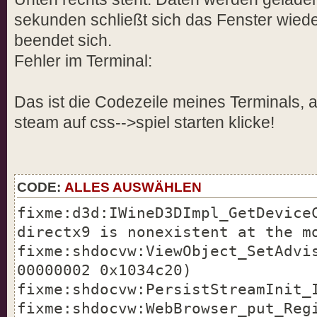
sekunden schließt sich das Fenster wied
beendet sich.
Fehler im Terminal:
Das ist die Codezeile meines Terminals,
steam auf css-->spiel starten klicke!
CODE:
ALLES AUSWÄHLEN
fixme:d3d:IWineD3DImpl_GetDevice
directx9 is nonexistent at the m
fixme:shdocvw:ViewObject_SetAdvi
00000002 0x1034c20)
fixme:shdocvw:PersistStreamInit_
fixme:shdocvw:WebBrowser_put_Reg