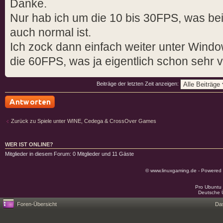
Danke.
fixme:d3d:IWineD3DDeviceImpl_Cre
Nur hab ich um die 10 bis 30FPS, was b
Unhandled query type 8
auch normal ist.
fixme:d3d:IWineD3DDeviceImpl_Cre
Unhandled query type 8
Ich zock dann einfach weiter unter Wind
fixme:d3d:IWineD3DQueryImpl_Issu
die 60FPS, was ja eigentlich schon sehr vi
Unhandled query type 0x8
fixme:d3d:IWineD3DDeviceImpl_Evi
Beiträge der letzten Zeit anzeigen:
(0x1b6170) : stub
fixme:d3d:IWineD3DDeviceImpl_Cre
Antwort schreiben
Zurück zu Spiele unter WINE, Cedega & CrossOver Games
Unhandled query type 8
fixme:d3d:IWineD3DQueryImpl_Issu
WER IST ONLINE?
Unhandled query type 0x8
Mitglieder in diesem Forum: 0 Mitglieder und 11 Gäste
fixme:d3d:IWineD3DDeviceImpl_Evi
© www.linuxgaming.de - Powered
(0x1b6170) : stub
Pro Ubuntu 
fixme:d3d:IWineD3DDeviceImpl_Cre
Deutsche 
Unhandled query type 8
Foren-Übersicht
Da
fixme:d3d:IWineD3DQueryImpl_Issu