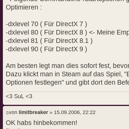
Optimieren :
context 0x1
fixme:keyboard:X11DRV_LoadKeyboa
0000: stub!
-dxlevel 70 ( Für DirectX 7 )
err:x11settings:X11DRV_ChangeDis
-dxlevel 80 ( Für DirectX 8 ) <- Meine Em
matching mode found! (XRandR)
-dxlevel 81 ( Für DirectX 8.1 )
fixme:d3d9:D3DPERF_SetOptions (0
-dxlevel 90 ( Für DirectX 9 )
fixme:d3d:IWineD3DImpl_GetDevice
directx9 is nonexistent at the m
Am besten legt man dies sofort fest, bevor
fixme:shdocvw:OleInPlaceObject_I
Dazu klickt man in Steam auf das Spiel, "E
(0xfa108c0)
Optionen festlegen" und gibt dort den Befe
fixme:shdocvw:OleInPlaceObject_U
(0xfa108c0)
<3 SuL <3
fixme:shdocvw:OleObject_Close (0
fixme:d3d:IWineD3DDeviceImpl_Get
von
limitbreaker
» 15.09.2006, 22:22
(0x1b6170) : stub, simulating 64
OK habs hinbekommen!
64MB left